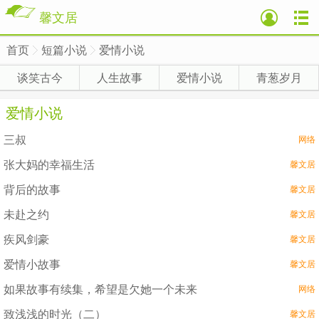
馨文居
首页
短篇小说
爱情小说
>
>
>
谈笑古今
人生故事
爱情小说
青葱岁月
爱情小说
三叔
网络
张大妈的幸福生活
馨文居
背后的故事
馨文居
未赴之约
馨文居
疾风剑豪
馨文居
爱情小故事
馨文居
如果故事有续集，希望是欠她一个未来
网络
致浅浅的时光（二）
馨文居