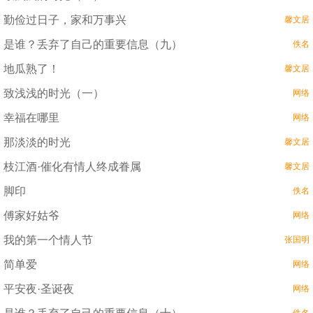
勤俭过日子，家和万事兴
馨文居
是谁？丢弃了自己的重要信息（九）
佚名
地瓜熟了！
馨文居
致浅浅的时光（一）
网络
幸福在哪里
网络
那淡淡的时光
馨文居
枝江酒·催化有情人终成眷属
馨文居
脚印
佚名
傅家好姑爷
网络
我的第一个情人节
张国明
简单爱
网络
平安夜·圣诞夜
网络