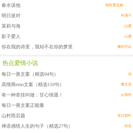
春水误他
朝歌遇见她，如春水映梨花。
明日派对
何满子
茉莉与海
山虞
影子爱人
山虞
你在我的诗里，我却不在你的梦里
傻的可以
热点爱情小说
每日一善文案（精选94句）
冰
高情商emo文案（精选110句）
馨文居
有一种牵挂叫做：甘心情愿！
山海经
每日一善文案正能量
山村雨后题
东日碧叶
禅语感悟人生的句子（精选27句）
佚名