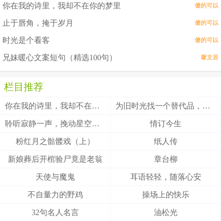
你在我的诗里，我却不在你的梦里
傻的可以
止于唇角，掩于岁月
傻的可以
时光是个看客
傻的可以
兄妹暖心文案短句（精选100句）
馨文居
栏目推荐
你在我的诗里，我却不在你的梦里
为旧时光找一个替代品，名字叫往昔
聆听寂静一声，挽动星空之旅
情订今生
粉红月之骷髅戏（上）
纸人传
新娘葬后开棺验尸竟是老翁
章台柳
天使与魔鬼
耳语轻轻，随落心安
不自量力的野鸡
操场上的快乐
32句名人名言
油松光