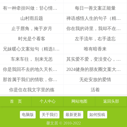
有一种牵挂叫做：甘心情愿！
每日一善文案正能量
山村雨后题
禅语感悟人生的句子（精选27句）
止于唇角，掩于岁月
你在我的诗里，我却不在你的梦里
时光是个看客
左手流年，右手遗忘
兄妹暖心文案短句（精选100句）
唯有暗香来
车来车往， 别来无恙
其实爱不爱，变没变心，身体最诚实
你是我回不去的地久天长，我是你触不到的地老天荒
2024健身的朋友圈文案大全(精选49句)
那首属于我们的情歌，你把结局唱给了谁
无处安放的爱情
你是住在我文字里的殇
活着
首 页
个人中心
网站地图
返回头部
电脑版
关于我们
最新更新
如何投稿
馨文居 © 2010-2022