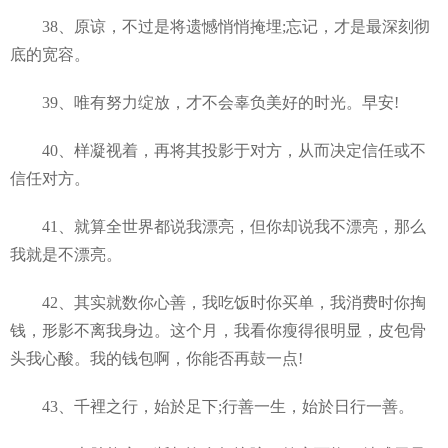
38、原谅，不过是将遗憾悄悄掩埋;忘记，才是最深刻彻
底的宽容。
39、唯有努力绽放，才不会辜负美好的时光。早安!
40、样凝视着，再将其投影于对方，从而决定信任或不
信任对方。
41、就算全世界都说我漂亮，但你却说我不漂亮，那么
我就是不漂亮。
42、其实就数你心善，我吃饭时你买单，我消费时你掏
钱，形影不离我身边。这个月，我看你瘦得很明显，皮包骨
头我心酸。我的钱包啊，你能否再鼓一点!
43、千裡之行，始於足下;行善一生，始於日行一善。