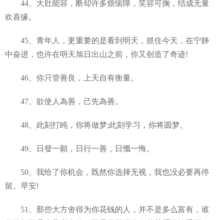
44、大肚能容，断却许多烦恼障，笑容可掬，结成无量
欢喜缘。
45、青年人，更重要的是看到明天，抓住今天，在宁静
中奋进，也许在明天旭日出山之前，你又创造了奇迹!
46、你只管善良，上天自有衡量。
47、欲使人為善，己先為善。
48、此刻打盹，你将做梦;此刻学习，你将圆梦。
49、日發一願，日行一善，日懺一悔。
50、我给了你机会，既然你选择无视，我也没必要再停
留。早安!
51、那些大方舍得为你花钱的人，并不是多么富有，谁