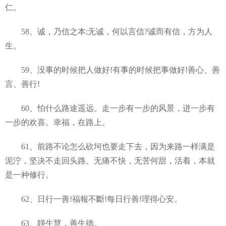
仁。
58、诚，乃信之本;无诚，何以言信?诚而有信，方为人
生。
59、没事的时候把人做好!有事的时候把事做好!善心、善
言、善行!
60、怕什么路途遥远。走一步有一步的风景，进一步有
一步的欢喜。幸福，在路上。
61、前路不论怎么砍坷也要走下去，因为来路一样满是
泥泞，坚决不走回头路。无痛不快，无苦何甜，活着，本就
是一种修行。
62、日行一善!福報不斷!每日行善!理得心安。
63、靜生慧，善生德。