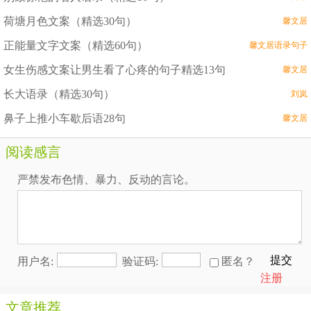
荷塘月色文案（精选30句）
馨文居
正能量文字文案（精选60句）
馨文居语录句子
女生伤感文案让男生看了心疼的句子精选13句
馨文居
长大语录（精选30句）
刘岚
鼻子上推小车歇后语28句
馨文居
阅读感言
严禁发布色情、暴力、反动的言论。
提交
用户名:
验证码:
匿名？
注册
文章推荐