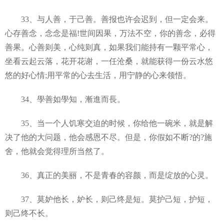
33、与人善，于己善。善报也许会迟到，但一定会来。
心存善念，念念是福!世间因果，万法不空，你的善念，必得
善果。心善则美，心纯则真，如果我们能持有一颗平常心，
坐看云起云落，花开花谢，一任沧桑，就能获得一份云水悠
悠的好心情;用平常的心去生活，用宁静的心来领悟。
34、學善如學知，漸進而長。
35、当一个人饥寒交迫的时候，你给他一碗米，就是解
决了他的大问题，他会感恩不尽。但是，你假如不断?的?施
舍，他就会觉得理所当然了。
36、真正的美丽，不是青春的容颜，而是绽放的心灵。
37、莫妒他长，妒长，则己终是短。莫护己短，护短，
则己终不长。