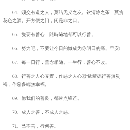
64、须交有道之人，莫结无义之友。饮清静之茶，莫贪
花色之酒。开方便之门，闲是非之口。
65、隻要有善心，隨時隨地都可以行善。
66、努力吧，不要让今日的懒成为你明日的痛。早安!
67、每一日行，善念相随。一生行，善心不改。
68、行善之人心充實，作惡之人心恐懼;積德行善無災
禍，作惡多端無幸福。
69、愿我们的善良，都带点锋芒。
70、成人之善，不成人之惡。
71、己不善，行何善。