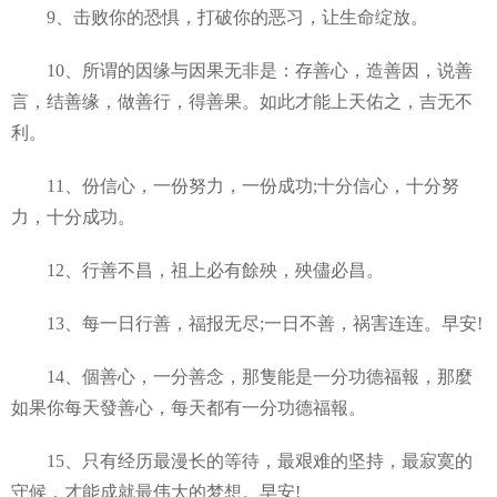
9、击败你的恐惧，打破你的恶习，让生命绽放。
10、所谓的因缘与因果无非是：存善心，造善因，说善
言，结善缘，做善行，得善果。如此才能上天佑之，吉无不
利。
11、份信心，一份努力，一份成功;十分信心，十分努
力，十分成功。
12、行善不昌，祖上必有餘殃，殃儘必昌。
13、每一日行善，福报无尽;一日不善，祸害连连。早安!
14、個善心，一分善念，那隻能是一分功德福報，那麼
如果你每天發善心，每天都有一分功德福報。
15、只有经历最漫长的等待，最艰难的坚持，最寂寞的
守候，才能成就最伟大的梦想。早安!