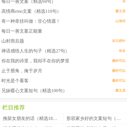
每日一善文案（精选94句）
冰
高情商emo文案（精选110句）
馨文居
有一种牵挂叫做：甘心情愿！
山海经
每日一善文案正能量
山村雨后题
东日碧叶
禅语感悟人生的句子（精选27句）
佚名
你在我的诗里，我却不在你的梦里
傻的可以
止于唇角，掩于岁月
傻的可以
时光是个看客
傻的可以
兄妹暖心文案短句（精选100句）
馨文居
栏目推荐
挽留女朋友的话（精选18句）
形容家乡好的文案短句（精选81句）