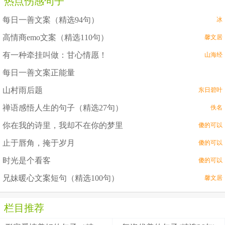
热点伤感句子
每日一善文案（精选94句）
冰
高情商emo文案（精选110句）
馨文居
有一种牵挂叫做：甘心情愿！
山海经
每日一善文案正能量
山村雨后题
东日碧叶
禅语感悟人生的句子（精选27句）
佚名
你在我的诗里，我却不在你的梦里
傻的可以
止于唇角，掩于岁月
傻的可以
时光是个看客
傻的可以
兄妹暖心文案短句（精选100句）
馨文居
栏目推荐