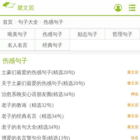
馨文居
首页
句子大全
伤感句子
>
>
>
唯美句子
伤感句子
励志句子
哲理句子
名人名言
经典句子
伤感句子
土豪们最爱的伤感句子(精选20句)
馨文居
关于土豪们最爱的伤感句子(精选20句)
馨文居
治愈系晚安心语朋友圈(精选34句)
网络
老子的教诲（精选32句）
馨文居
老子的经典名言（精选34句）
馨文居
老子的名句大全(精选34句)
馨文居
博爱的名言警句分享(精选13句)
佚名