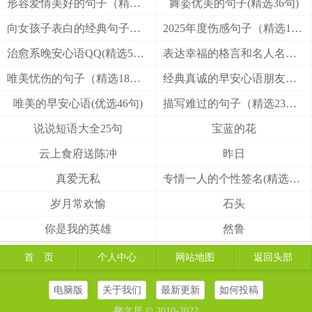
形容爱情美好的句子（精选25句）
舞姿优美的句子(精选36句)
向女孩子表白的经典句子（精选25句）
2025年度伤感句子（精选13句）
治愈系晚安心语QQ(精选55句)
表达幸福的格言和名人名言(优选38句)
唯美忧伤的句子（精选18句）
经典真诚的早安心语朋友圈(收集41句)
唯美的早安心语(优选46句)
描写难过的句子（精选23句）
说说短语大全25句
宝蓝的花
云上食府送陈冲
昨日
真爱无私
专情一人的个性签名(精选14句）
岁月常欢愉
石头
你是我的英雄
然鲁
首 页
个人中心
网站地图
返回头部
电脑版
关于我们
最新更新
如何投稿
馨文居 © 2010-2022