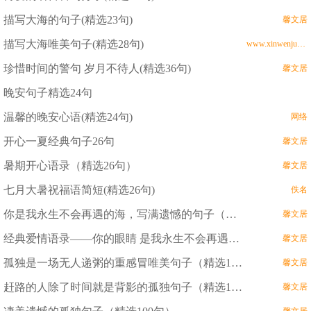
描写大海的句子(精选23句)
馨文居
描写大海唯美句子(精选28句)
www.xinwenju.com
珍惜时间的警句 岁月不待人(精选36句)
馨文居
晚安句子精选24句
温馨的晚安心语(精选24句)
网络
开心一夏经典句子26句
馨文居
暑期开心语录（精选26句）
馨文居
七月大暑祝福语简短(精选26句)
佚名
你是我永生不会再遇的海，写满遗憾的句子（精选28句）
馨文居
经典爱情语录——你的眼睛 是我永生不会再遇的海(精选28句)
馨文居
孤独是一场无人递粥的重感冒唯美句子（精选100句）
馨文居
赶路的人除了时间就是背影的孤独句子（精选100句）
馨文居