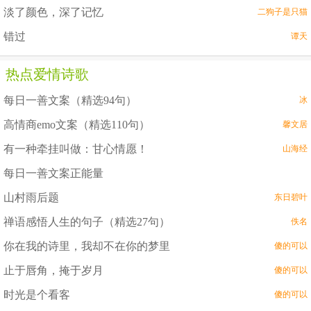
淡了颜色，深了记忆
二狗子是只猫
错过
谭天
热点爱情诗歌
每日一善文案（精选94句）
冰
高情商emo文案（精选110句）
馨文居
有一种牵挂叫做：甘心情愿！
山海经
每日一善文案正能量
山村雨后题
东日碧叶
禅语感悟人生的句子（精选27句）
佚名
你在我的诗里，我却不在你的梦里
傻的可以
止于唇角，掩于岁月
傻的可以
时光是个看客
傻的可以