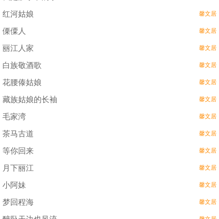
红河姑娘
馨文居
傈僳人
馨文居
丽江人家
馨文居
白族敬酒歌
馨文居
花腰傣姑娘
馨文居
藏族姑娘的长袖
馨文居
毛家湾
馨文居
茶马古道
馨文居
等你回来
馨文居
月下丽江
馨文居
小阿妹
馨文居
梦回程海
馨文居