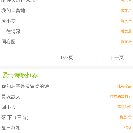
醉卧天边也风流
馨文居
我的自留地
馨文居
爱不变
馨文居
一往情深
馨文居
同心圆
馨文居
1/78页
下一页
爱情诗歌推荐
你的名字是最温柔的诗
礼与拾柒
灵魂故人
猫猫的二狗子
回不去
落雪染尘
落 下（三首）
梅里·雪
夏日葬礼
佛爷