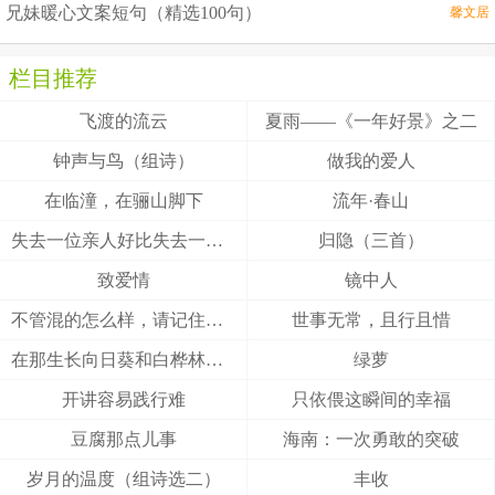
兄妹暖心文案短句（精选100句）
馨文居
栏目推荐
飞渡的流云
夏雨——《一年好景》之二
钟声与鸟（组诗）
做我的爱人
在临潼，在骊山脚下
流年·春山
失去一位亲人好比失去一颗牙齿
归隐（三首）
致爱情
镜中人
不管混的怎么样，请记住……
世事无常，且行且惜
在那生长向日葵和白桦林的国度
绿萝
开讲容易践行难
只依偎这瞬间的幸福
豆腐那点儿事
海南：一次勇敢的突破
岁月的温度（组诗选二）
丰收