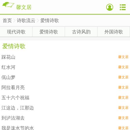
馨文居
首页
诗歌流云
爱情诗歌
>
>
>
现代诗歌
爱情诗歌
古诗风韵
外国诗歌
爱情诗歌
踩花山
馨文居
红水河
馨文居
佤山梦
馨文居
阿拉看月亮
馨文居
五十六个祝福
馨文居
江这边，江那边
馨文居
到泸沽湖去
馨文居
我是泼水节的水
馨文居