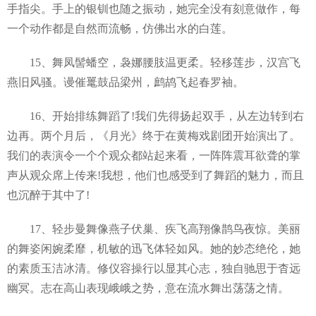
手指尖。手上的银钏也随之振动，她完全没有刻意做作，每
一个动作都是自然而流畅，仿佛出水的白莲。
15、舞凤髻蟠空，袅娜腰肢温更柔。轻移莲步，汉宫飞
燕旧风骚。谩催鼍鼓品梁州，鹧鸪飞起春罗袖。
16、开始排练舞蹈了!我们先得扬起双手，从左边转到右
边再。两个月后，《月光》终于在黄梅戏剧团开始演出了。
我们的表演令一个个观众都站起来看，一阵阵震耳欲聋的掌
声从观众席上传来!我想，他们也感受到了舞蹈的魅力，而且
也沉醉于其中了!
17、轻步曼舞像燕子伏巢、疾飞高翔像鹊鸟夜惊。美丽
的舞姿闲婉柔靡，机敏的迅飞体轻如风。她的妙态绝伦，她
的素质玉洁冰清。修仪容操行以显其心志，独自驰思于杳远
幽冥。志在高山表现峨峨之势，意在流水舞出荡荡之情。