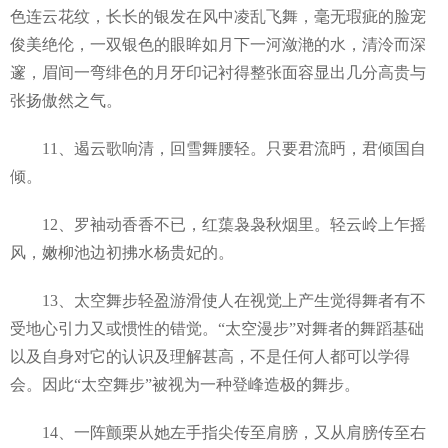
色连云花纹，长长的银发在风中凌乱飞舞，毫无瑕疵的脸宠
俊美绝伦，一双银色的眼眸如月下一河潋滟的水，清泠而深
邃，眉间一弯绯色的月牙印记衬得整张面容显出几分高贵与
张扬傲然之气。
11、遏云歌响清，回雪舞腰轻。只要君流眄，君倾国自
倾。
12、罗袖动香香不已，红蕖袅袅秋烟里。轻云岭上乍摇
风，嫩柳池边初拂水杨贵妃的。
13、太空舞步轻盈游滑使人在视觉上产生觉得舞者有不
受地心引力又或惯性的错觉。“太空漫步”对舞者的舞蹈基础
以及自身对它的认识及理解甚高，不是任何人都可以学得
会。因此“太空舞步”被视为一种登峰造极的舞步。
14、一阵颤栗从她左手指尖传至肩膀，又从肩膀传至右