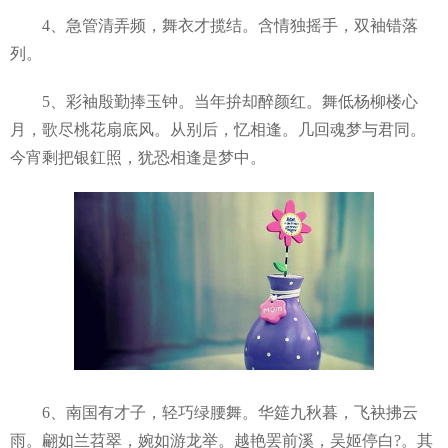
4、急管清弄频，舞衣才揽结。含情独摇手，双袖错落
列。
5、彩袖殷勤捧玉钟。当年拚却醉颜红。舞低杨柳楼心
月，歌尽桃花扇底风。从别后，忆相逢。几回魂梦与君同。
今宵剩把银釭照，犹恐相逢是梦中。
6、南国有才子，轻巧绿腰舞。华筵九秋暮，飞袂拂云
雨。翩如兰苕翠，婉如游龙举。越艳罢前溪，吴姬停白?。其