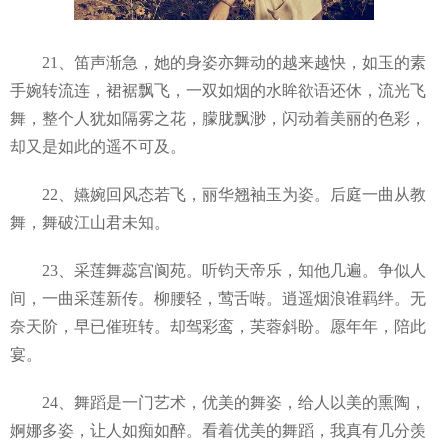
21、笛声渐急，她的身姿亦舞动的越来越快，如玉的素
手婉转流连，裙裾飘飞，一双如烟的水眸欲语还休，流光飞
舞，整个人犹如隔雾之花，朦胧飘渺，闪动着美丽的色彩，
却又是如此的遥不可及。
22、嬿婉回风态若飞，丽华翘袖玉为姿。后庭一曲从教
舞，舞破江山君未知。
23、采莲舞蕊宫阆苑。听钧天帝乐，知他几遍。争似人
间，一曲采莲新传。柳腰轻，莺舌啭。逍遥烟浪谁羁绊。无
奈天阶，早已催班转。却驾彩鸾，芙蓉斜盼。愿年年，陪此
宴。
24、舞蹈是一门艺术，优美的舞姿，给人以美的熏陶，
婀娜多姿，让人如痴如醉。看着优美的舞蹈，我真有几分羡