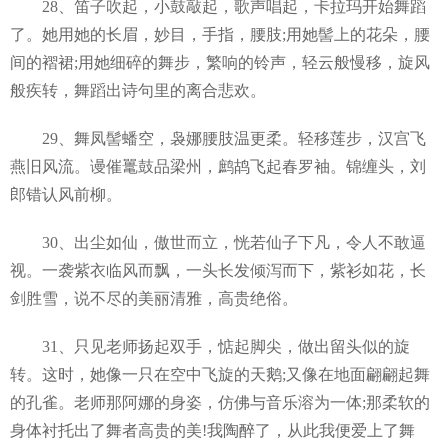
28、笛子吹起，小鼓敲起，歌声唱起，卡拉玛开始舞蹈
了。她用她的长眉，妙目，手指，腰肢;用她髻上的花朵，腰
间的褶裙;用她细碎的舞步，繁响的铃声，轻云般慢移，旋风
般疾转，舞蹈出诗句里的离合悲欢。
29、舞凤髻蟠空，袅娜腰肢温更柔。轻移莲步，汉宫飞
燕旧风流。谩催鼍鼓品梁州，鹧鸪飞起春罗袖。锦缠头，刘
郎错认风前柳。
30、出尘如仙，傲世而立，恍若仙子下凡，令人不敢逼
视。一袭紫衣临风而飘，一头长发倾泻而下，紫衫如花，长
剑胜雪，说不尽的美丽清雅，高贵绝俗。
31、只见老师扬起双手，惦起脚尖，做出留头似的旋
转。这时，她像一只在空中飞旋的天鹅;又像在地面翩翩起舞
的孔雀。老师那阿娜的身姿，仿佛与音乐溶为一体;那柔软的
身体衬托出了舞者高贵的美!我陶醉了，从此我便爱上了舞