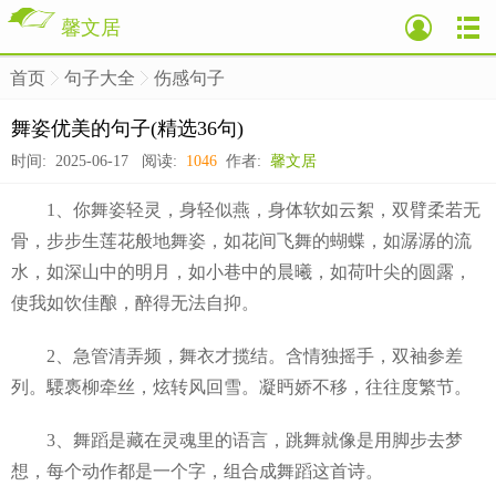
馨文居
首页
句子大全
伤感句子
>
>
>
舞姿优美的句子(精选36句)
时间: 2025-06-17 阅读:
1046
作者:
馨文居
1、你舞姿轻灵，身轻似燕，身体软如云絮，双臂柔若无
骨，步步生莲花般地舞姿，如花间飞舞的蝴蝶，如潺潺的流
水，如深山中的明月，如小巷中的晨曦，如荷叶尖的圆露，
使我如饮佳酿，醉得无法自抑。
2、急管清弄频，舞衣才揽结。含情独摇手，双袖参差
列。騕褭柳牵丝，炫转风回雪。凝眄娇不移，往往度繁节。
3、舞蹈是藏在灵魂里的语言，跳舞就像是用脚步去梦
想，每个动作都是一个字，组合成舞蹈这首诗。