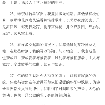
慕，于是，我步入了学习舞蹈的生涯。
25、珠缨旋转星宿摇，花蔓抖擞龙蛇动。舞低杨柳楼心
月，歌尽桃花扇底风涂香莫惜莲承步，长愁罗袜凌波去。只
见舞回风，都无行处踪。偷穿宫样稳，并立双趺困。纤妙说
应难，须从掌上看。
26、在许多次起舞的情况下，我感觉触到某种神圣之
物，在那些时刻，我的灵魂飞翔，与万物合一。我变成星，
也变成月，变成爱者与被爱者，胜利者与被征服者，主人与
奴隶，变成歌手与歌曲，知者与知识。
27、你的指尖划出令人痴迷的弧度，旋转在寂寞的边
缘。头发与裙角在午后微弱却依旧温暖的斜阳中飘散，仿佛
全世界都投入到韵律中，我听到了时间断裂的声音，因你的
舞动，你像一只悲傲的雀，身躯辗转缠绵。