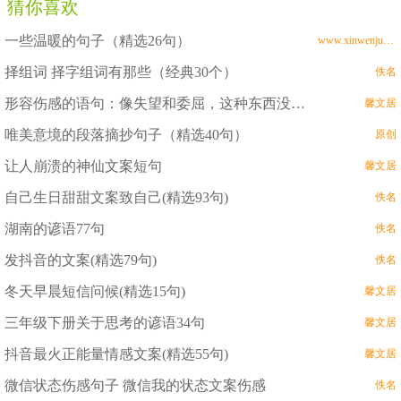
猜你喜欢
一些温暖的句子（精选26句）
www.xinwenju.com
择组词 择字组词有那些（经典30个）
佚名
形容伤感的语句：像失望和委屈，这种东西没必要解释（精选12句）
馨文居
唯美意境的段落摘抄句子（精选40句）
原创
让人崩溃的神仙文案短句
馨文居
自己生日甜甜文案致自己(精选93句)
佚名
湖南的谚语77句
佚名
发抖音的文案(精选79句)
佚名
冬天早晨短信问候(精选15句)
馨文居
三年级下册关于思考的谚语34句
馨文居
抖音最火正能量情感文案(精选55句)
馨文居
微信状态伤感句子 微信我的状态文案伤感
佚名