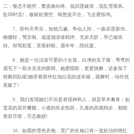
二：慢态不能穷，繁姿曲向终。低回莲破浪，混乱雪萦风。
坠珥时流?，修裾欲溯空。唯愁捉不住，飞去逐惊鸿。
7、听钧天帝乐，知他几遍。争似人间，一曲采莲新传。
柳腰轻，莺舌啭。逍遥烟浪谁羁绊。无奈天阶，早已催班
转。却驾彩鸾，芙蓉斜盼。愿年年，陪此宴。
8、她是一位活泼可爱的小女孩，白净的瓜子脸，弯弯的
眉毛下一双水灵灵的眼睛。她爱唱歌，更爱跳舞，还参加了
校舞蹈队呢!她穿着那件红地白花的连衣裙，跳舞时，动作优
美极了!
9、我们发现她们不但是表现神和人，就是草木禽兽：如
莲花的花开瓣颤，小鹿的疾走惊跃，孔雀的高视阔步，都能
形容尽致，尽态极妍!
10、如霜的雪色衣袍，宽广的长袖口有一道妖治的艳红