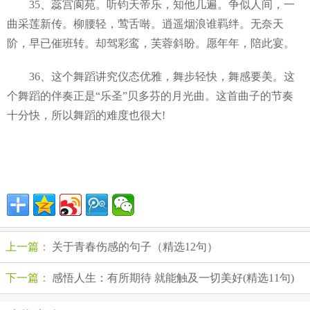
35、蕊宫阆苑。听钧天帝乐，知他几遍。争似人间，一
曲采莲新传。柳腰轻，莺舌啭。逍遥烟浪谁羁绊。无奈天
阶，早已催班转。却驾彩鸾，芙蓉斜盼。愿年年，陪此宴。
36、这个舞蹈讲究仪态优雅，舞步轻快，舞感要美。这
个舞蹈的伴奏正是“乐圣”贝多芬的月光曲。这首曲子的节奏
十分快，所以舞蹈的难度也很大!
上一篇：
关于青春伤感的句子（精选12句）
下一篇：
感悟人生：有所期待 就能触及一切美好(精选11句)