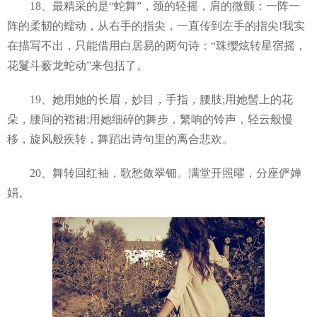
18、最精采的是“蛇舞”，颈的轻摇，肩的微颤：一阵一
阵的柔韧的蠕动，从右手的指尖，一直传到左手的指尖!我实
在描写不出，只能借用白居易的两句诗：“珠缨炫转星宿摇，
花鬘斗薮龙蛇动”来包括了。
19、她用她的长眉，妙目，手指，腰肢;用她髻上的花
朵，腰间的褶裙;用她细碎的舞步，繁响的铃声，轻云般慢
移，旋风般疾转，舞蹈出诗句里的离合悲欢。
20、舞转回红袖，歌愁敛翠钿。满堂开照曜，分座俨婵
娟。