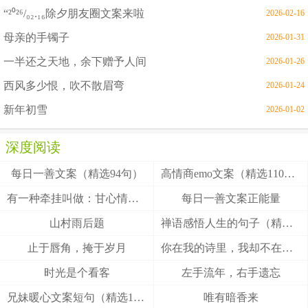
“²⁰²⁶/₀₂.₁₆除夕朋友圈文案来啦
2026-02-16
母亲的手镯子
2026-01-31
一半还之天地，余下赠予人间
2026-01-26
西风多少恨，吹不散眉弯
2026-01-24
新年初雪
2026-01-02
深度阅读
每日一善文案（精选94句）
高情商emo文案（精选110句）
有一种牵挂叫做：甘心情愿！
每日一善文案正能量
山村雨后题
禅语感悟人生的句子（精选27句）
止于唇角，掩于岁月
你在我的诗里，我却不在你的梦里
时光是个看客
左手流年，右手遗忘
兄妹暖心文案短句（精选100句）
唯有暗香来