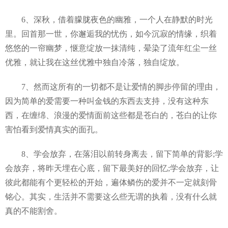
6、深秋，借着朦胧夜色的幽雅，一个人在静默的时光
里。回首那一世，你邂逅我的忧伤，如今沉寂的情缘，织着
悠悠的一帘幽梦，惬意绽放一抹清纯，晕染了流年红尘一丝
优雅，就让我在这丝优雅中独自冷落，独自绽放。
7、然而这所有的一切都不是让爱情的脚步停留的理由，
因为简单的爱需要一种叫金钱的东西去支持，没有这种东
西，在缠绵、浪漫的爱情面前这些都是苍白的，苍白的让你
害怕看到爱情真实的面孔。
8、学会放弃，在落泪以前转身离去，留下简单的背影;学
会放弃，将昨天埋在心底，留下最美好的回忆;学会放弃，让
彼此都能有个更轻松的开始，遍体鳞伤的爱并不一定就刻骨
铭心。其实，生活并不需要这么些无谓的执着，没有什么就
真的不能割舍。