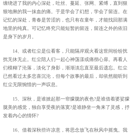
缠绕进了我的内心深处，吐丝、蔓延、张网、紧缚，直到狠
狠地揪的我一抹血的痛。于是学会了幻想，学会了留连。在
记忆的深处，青春是苦涩的，也只有在童年，才能找回那满
地里的纯真。可记忆终究只能短暂的留连，留连之外的依旧
是身下的岁月。
14、或者红尘是位看客，只能隔岸观火看这世间纷纷扰
扰无休无止。红尘陪人们一起心神荡漾或痛彻心扉。再看人
们模糊了沦落，淡化了身影，渐渐淡忘直至最后遗忘。红尘
已然看过太多悲喜沉沦，但每个故事的最后，却依然能听到
红尘无限惋惜的一声叹息。
15、深秋，是谁掀起那一帘朦胧的夜色?是谁借着婆娑朦
胧美的感觉，独自享受夜的落寞?是谁静坐一角来了灵感，抒
发着内心的情怀?
16、借着深秋些许凉意，将思念放飞在秋风中摇曳。我