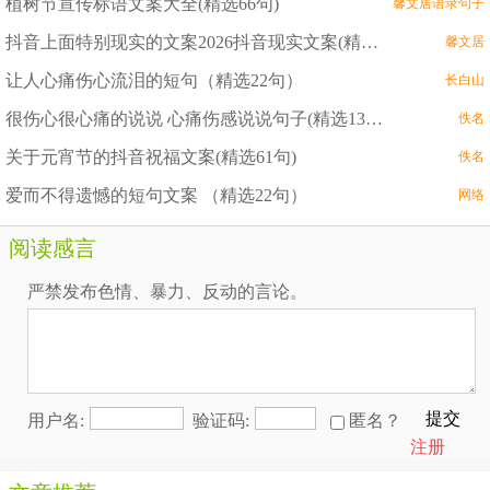
植树节宣传标语文案大全(精选66句)
馨文居语录句子
抖音上面特别现实的文案2026抖音现实文案(精选78句)
馨文居
让人心痛伤心流泪的短句（精选22句）
长白山
很伤心很心痛的说说 心痛伤感说说句子(精选13句）
佚名
关于元宵节的抖音祝福文案(精选61句)
佚名
爱而不得遗憾的短句文案 （精选22句）
网络
阅读感言
严禁发布色情、暴力、反动的言论。
提交
用户名:
验证码:
匿名？
注册