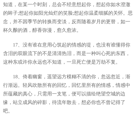
知道，在某一个时刻，总会不经意想起你，想起你如水澄澈
的眸子;想起你如阳光灿烂的笑脸;想起你温柔细腻的关怀。思
念，并不因季节的转换而变淡，反而随着岁月的更替，如一
杯久酿的酒，醇香弥漫，愈久愈浓。
17、没有谁在意用心筑起的情感的堤，也没有谁懂得你
含泪的双眼流下的不是清清热泪，而是一种叫心死的东西，
这种东或许你永远也不知道，一旦死亡便是万劫不复。
18、倚着幽窗，遥望远方模糊不清的你，忽远忽近，渐
行渐远。轻风吹散所有的回忆，回忆里所有的情感，情感中
所蕴藏的真心，只需用一支笔，便可以描绘绝望空城的边
缘，站立成风的碎影，待流年散去，想必你也不曾记得了
吧。