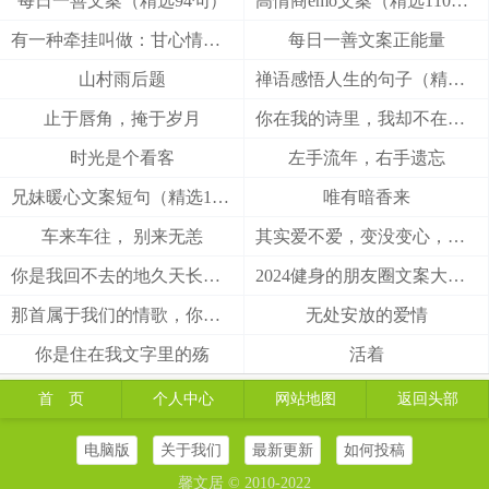
每日一善文案（精选94句）
高情商emo文案（精选110句）
有一种牵挂叫做：甘心情愿！
每日一善文案正能量
山村雨后题
禅语感悟人生的句子（精选27句）
止于唇角，掩于岁月
你在我的诗里，我却不在你的梦里
时光是个看客
左手流年，右手遗忘
兄妹暖心文案短句（精选100句）
唯有暗香来
车来车往， 别来无恙
其实爱不爱，变没变心，身体最诚实
你是我回不去的地久天长，我是你触不到的地老天荒
2024健身的朋友圈文案大全(精选49句)
那首属于我们的情歌，你把结局唱给了谁
无处安放的爱情
你是住在我文字里的殇
活着
首 页
个人中心
网站地图
返回头部
电脑版
关于我们
最新更新
如何投稿
馨文居 © 2010-2022