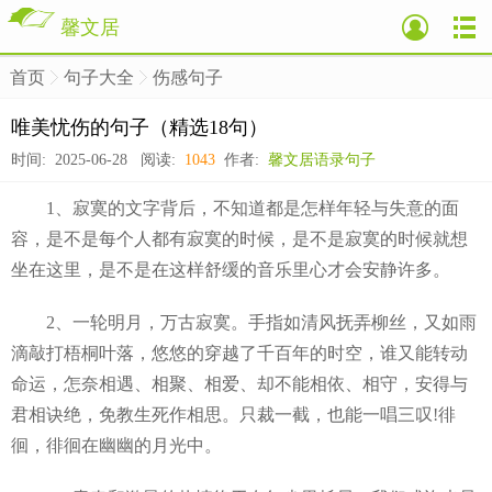
馨文居
首页
句子大全
伤感句子
>
>
>
唯美忧伤的句子（精选18句）
时间: 2025-06-28 阅读:
1043
作者:
馨文居语录句子
1、寂寞的文字背后，不知道都是怎样年轻与失意的面
容，是不是每个人都有寂寞的时候，是不是寂寞的时候就想
坐在这里，是不是在这样舒缓的音乐里心才会安静许多。
2、一轮明月，万古寂寞。手指如清风抚弄柳丝，又如雨
滴敲打梧桐叶落，悠悠的穿越了千百年的时空，谁又能转动
命运，怎奈相遇、相聚、相爱、却不能相依、相守，安得与
君相诀绝，免教生死作相思。只裁一截，也能一唱三叹!徘
徊，徘徊在幽幽的月光中。