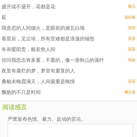
盛开或不盛开，花都是花
颖儿
延
浅欣柚
我贪恋的人间烟火，是眼前的黛瓦白墙
莎莎
看星辰，见尘埃，所有苦难都是浪漫的铺垫
莎莎
冬有暖阳贵，般若愈人间
莎莎
你问我思念有多重，不重的，像一座秋山的落叶
简媜
夜里有腐烂的梦，梦里有重复的人
桑榆未晚霞满天，人间最重是晚情
莎莎
飘散的不只是时间
馨文居
阅读感言
严禁发布色情、暴力、反动的言论。