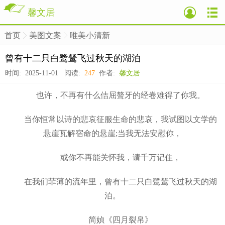
馨文居
首页
美图文案
唯美小清新
>
>
>
曾有十二只白鹭鸶飞过秋天的湖泊
时间: 2025-11-01 阅读:
247
作者:
馨文居
也许，不再有什么佶屈聱牙的经卷难得了你我。
当你恒常以诗的悲哀征服生命的悲哀，我试图以文学的
悬崖瓦解宿命的悬崖;当我无法安慰你，
或你不再能关怀我，请千万记住，
在我们菲薄的流年里，曾有十二只白鹭鸶飞过秋天的湖
泊。
简媜《四月裂帛》