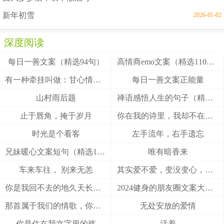
新年初雪
2026-01-02
深度阅读
每日一善文案（精选94句）
高情商emo文案（精选110句）
有一种牵挂叫做：甘心情愿！
每日一善文案正能量
山村雨后题
禅语感悟人生的句子（精选27句）
止于唇角，掩于岁月
你在我的诗里，我却不在你的梦里
时光是个看客
左手流年，右手遗忘
兄妹暖心文案短句（精选100句）
唯有暗香来
车来车往， 别来无恙
其实爱不爱，变没变心，身体最诚实
你是我回不去的地久天长，我是你触不到的地老天荒
2024健身的朋友圈文案大全(精选49句)
那首属于我们的情歌，你把结局唱给了谁
无处安放的爱情
你是住在我文字里的殇
活着