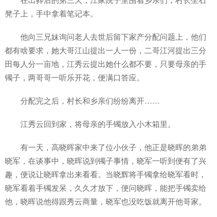
在出葬后的第三天，江家院子里围着乡亲们，村长坐石
凳子上，手中拿着笔记本。
他向三兄妹询问老人去世后留下家产分配问题上，他们
都有啥要求，她大哥江山提出一人一份，二哥江河提出三分
田每人分一亩地，江秀云提出她什么都不要，只要母亲的手
镯子，两哥哥一听乐开花，便满口答应。
分配完之后，村长和乡亲们纷纷离开……
江秀云回到家，将母亲的手镯放入小木箱里。
有一天，高晓晖家中来了位小伙子，他正是晓晖的弟弟
晓军，在谈事中，晓晖说到镯子事情，晓军一听到便有了兴
趣，便说让晓晖拿出来看看。当晓辉将手镯拿给晓军看时，
晓军看着手镯发呆，久久才放下，便问晓晖，能把手镯卖给
他，晓晖说他得跟秀云商量，晓军也没吃饭就离开他哥家。