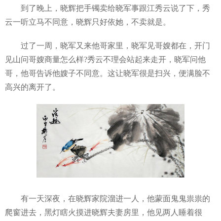
到了晚上，晓辉把手镯卖给晓军事跟江秀云说了下，秀
云一听立马不同意，晓辉只好依她，不卖就是。
过了一周，晓军又来他哥家里，晓军见哥嫂都在，开门
见山问哥嫂商量怎么样?秀云不理会站起来走开，晓军问他
哥，他哥告诉他嫂子不同意。这让晓军很是扫兴，便满脸不
高兴的离开了。
有一天深夜，在晓辉家院溜进一人，他蒙面鬼鬼祟祟的
爬窗进去，黑灯瞎火摸进晓辉夫妻房里，他见两人睡着很