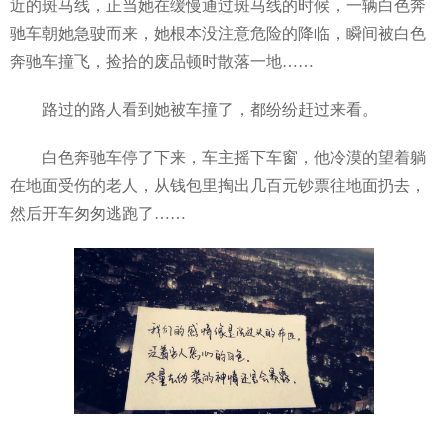
近的斑马线，正当她在缓慢通过斑马线的时候，一辆白色奔
驰车朝她急驶而来，她根本没注意危险的降临，瞬间被白色
奔驰车撞飞，捡拾的废品顿时散落一地……
路过的路人看到她被车撞了，都纷纷赶过来看。
白色奔驰车停了下来，车主摇下车窗，他冷漠的望着躺
在地面受伤的老人，从钱包里掏出几百元钞票往地面扔去，
然后开车匆匆逃跑了……