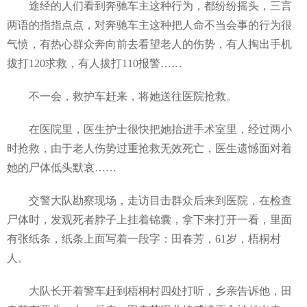
途经的人们看到奔驰车主这种行为，都纷纷摇头，三言
两语的指指点点，对奔驰车主这种把人命不当会事的行为很
气愤，有热心群众奔向前去看望老人的伤势，有人掏出手机
拔打120求救，有人拔打110报警……
不一会，救护车赶来，将她送往医院抢救。
在医院里，医生护士很快把她抬进手术室里，经过两小
时抢救，由于老人伤势过重抢救无效死亡，医生遗憾面对着
她的尸体低头默哀……
交警大队勘察现场，走访目击群众后来到医院，在检查
尸体时，发观死者脖子上挂着锦囊，拿下来打开一看，里面
有张纸条，纸条上面写着一段字：田春芳，61岁，梧桐村
人。
大队长开着警车赶到梧桐村四处打听，乡亲告诉他，田