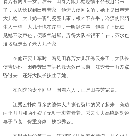
春芳有两儿一女。后来，田春芳跟儿媳感情不合被赶出来
了，大队长找到田春芳家，他进去便问女的，她正是田春芳
大儿媳，大儿媳一听到婆婆出事，根本不在乎，冷漠的跟陌
生人一样。大儿子也在屋里，一听到这事，他看了下媳妇，
见她不动声色，便叹气进屋。弄得大队长很不自在，茶水也
没喝就走出了老大儿子家。
在他正要上车时，看见田春芳女儿江秀云来了，大队长
便告诉她，田春芳出车祸抢救无效已去逝，江秀云一听差点
昏过去，还好大队长扶住了她。
在医院的太平间里，围着六人，正是田春芳家属。
江秀云扑向母亲的遗体大声撕心裂肺的哭了起来，旁边
两个哥哥和两个嫂子无动于衷着看着。秀云丈夫高晓辉劝说
妻子节衰，保重身体，扶起秀云。