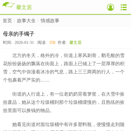
馨文居
首页
故事大全
情感故事
>
>
>
母亲的手镯子
时间: 2026-01-31 阅读:
358
作者:
馨文居
北方的冬天，格外的冷，街道上寒风刺骨，鹅毛般的雪
花纷纷扬扬的飘落在街面上，路面上已铺上了一层厚厚的积
雪，空气中弥漫着冰冷的气息，路上三三两两的行人，一个
个包裹着严严实的……
街道的人行道上，有一位老奶奶背着箩筐，在大雪中捡
拾废品，她从这个垃圾桶到那个垃圾桶缓慢的，且熟练的捡
拾里面可以换钱的物品。
她看见街道对面垃圾桶中有许多塑料瓶，便慢慢走到随