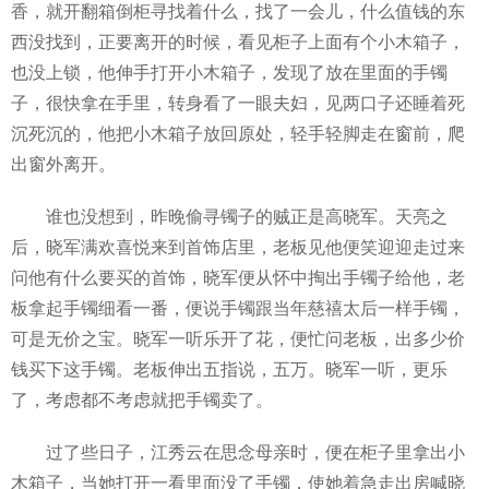
香，就开翻箱倒柜寻找着什么，找了一会儿，什么值钱的东
西没找到，正要离开的时候，看见柜子上面有个小木箱子，
也没上锁，他伸手打开小木箱子，发现了放在里面的手镯
子，很快拿在手里，转身看了一眼夫妇，见两口子还睡着死
沉死沉的，他把小木箱子放回原处，轻手轻脚走在窗前，爬
出窗外离开。
谁也没想到，昨晚偷寻镯子的贼正是高晓军。天亮之
后，晓军满欢喜悦来到首饰店里，老板见他便笑迎迎走过来
问他有什么要买的首饰，晓军便从怀中掏出手镯子给他，老
板拿起手镯细看一番，便说手镯跟当年慈禧太后一样手镯，
可是无价之宝。晓军一听乐开了花，便忙问老板，出多少价
钱买下这手镯。老板伸出五指说，五万。晓军一听，更乐
了，考虑都不考虑就把手镯卖了。
过了些日子，江秀云在思念母亲时，便在柜子里拿出小
木箱子，当她打开一看里面没了手镯，使她着急走出房喊晓