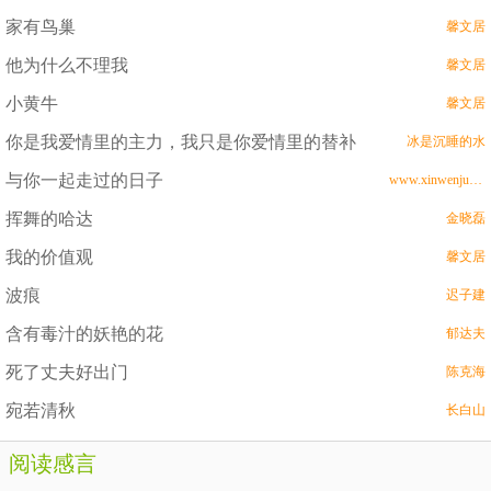
家有鸟巢
馨文居
他为什么不理我
馨文居
小黄牛
馨文居
你是我爱情里的主力，我只是你爱情里的替补
冰是沉睡的水
与你一起走过的日子
www.xinwenju.com
挥舞的哈达
金晓磊
我的价值观
馨文居
波痕
迟子建
含有毒汁的妖艳的花
郁达夫
死了丈夫好出门
陈克海
宛若清秋
长白山
阅读感言