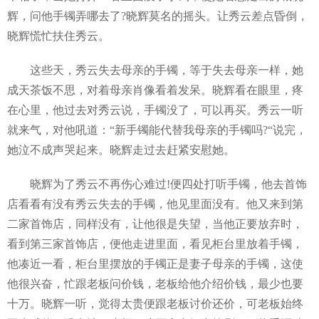
辉，问他手镯弄哪去了?晓辉莫名的摇头。让秀云差点昏倒，
晓辉慌忙扶住秀云。
这些天，秀云失去母亲的手镯，等于失去母亲一样，她
成天茶饭不思，对着母亲肖像看着发呆。晓辉看在眼里，疼
在心里，他过去对秀云说，手镯没了，可以再买。秀云一听
就来气，对他吼道：“新手镯能代替我母亲的手镯吗?“说完，
她泣不成声哭起来。晓辉走过去赶紧安慰她。
晓辉为了秀云不再伤心难过!便四处打听手镯，他去首饰
店看看有没有秀云失去的手镯，他见里面没有。他又来到第
二家首饰店，同样没有，让他很是失望，当他正要放弃时，
看到第三家首饰店，便他走进里面，看见柜台里放着手镯，
他凑近一看，柜台里摆放的手镯正是妻子母亲的手镯，这使
他很兴奋，忙跟老板问价钱，老板给他介绍价钱，最少也要
十万。晓辉一听，觉得太贵便跟老板讨价还价，可老板始终