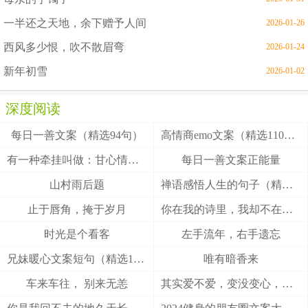
一半还之天地，余下赠予人间
2026-01-26
西风多少恨，吹不散眉弯
2026-01-24
新年初雪
2026-01-02
深度阅读
每日一善文案（精选94句）
高情商emo文案（精选110句）
有一种牵挂叫做：甘心情愿！
每日一善文案正能量
山村雨后题
禅语感悟人生的句子（精选27句）
止于唇角，掩于岁月
你在我的诗里，我却不在你的梦里
时光是个看客
左手流年，右手遗忘
兄妹暖心文案短句（精选100句）
唯有暗香来
车来车往， 别来无恙
其实爱不爱，变没变心，身体最诚实