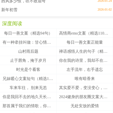
西风多少恨，吹不散眉弯
2026-01-24
新年初雪
2026-01-02
深度阅读
每日一善文案（精选94句）
高情商emo文案（精选110句）
有一种牵挂叫做：甘心情愿！
每日一善文案正能量
山村雨后题
禅语感悟人生的句子（精选27句）
止于唇角，掩于岁月
你在我的诗里，我却不在你的梦里
时光是个看客
左手流年，右手遗忘
兄妹暖心文案短句（精选100句）
唯有暗香来
车来车往， 别来无恙
其实爱不爱，变没变心，身体最诚实
你是我回不去的地久天长，我是你触不到的地老天荒
2024健身的朋友圈文案大全(精选49句)
那首属于我们的情歌，你把结局唱给了谁
无处安放的爱情