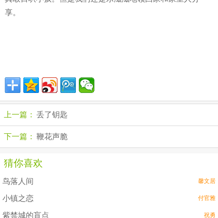
享。
上一篇：
丢了钥匙
下一篇：
鞭花声脆
猜你喜欢
鸟落人间
馨文居
小镇之恋
付官雅
紫禁城的盲点
祝勇