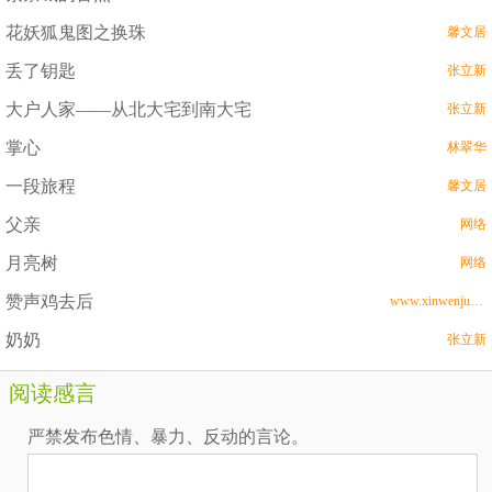
花妖狐鬼图之换珠
馨文居
丢了钥匙
张立新
大户人家——从北大宅到南大宅
张立新
掌心
林翠华
一段旅程
馨文居
父亲
网络
月亮树
网络
赞声鸡去后
www.xinwenju.com
奶奶
张立新
阅读感言
严禁发布色情、暴力、反动的言论。