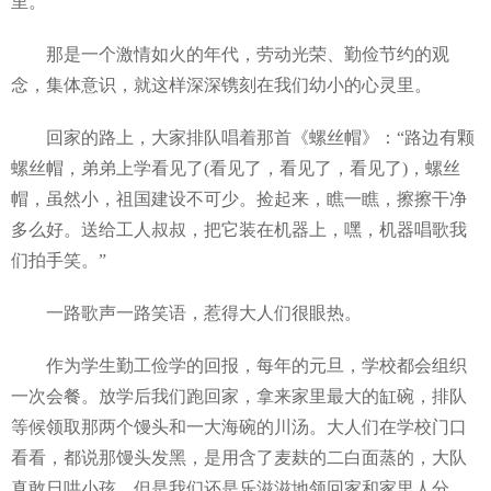
里。
那是一个激情如火的年代，劳动光荣、勤俭节约的观
念，集体意识，就这样深深镌刻在我们幼小的心灵里。
回家的路上，大家排队唱着那首《螺丝帽》：“路边有颗
螺丝帽，弟弟上学看见了(看见了，看见了，看见了)，螺丝
帽，虽然小，祖国建设不可少。捡起来，瞧一瞧，擦擦干净
多么好。送给工人叔叔，把它装在机器上，嘿，机器唱歌我
们拍手笑。”
一路歌声一路笑语，惹得大人们很眼热。
作为学生勤工俭学的回报，每年的元旦，学校都会组织
一次会餐。放学后我们跑回家，拿来家里最大的缸碗，排队
等候领取那两个馒头和一大海碗的川汤。大人们在学校门口
看看，都说那馒头发黑，是用含了麦麸的二白面蒸的，大队
真敢日哄小孩。但是我们还是乐滋滋地领回家和家里人分