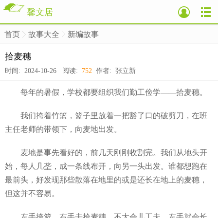
馨文居
首页
故事大全
新编故事
>
>
>
拾麦穗
时间: 2024-10-26 阅读:
752
作者: 张立新
每年的暑假，学校都要组织我们勤工俭学——拾麦穗。
我们挎着竹篮，篮子里放着一把豁了口的破剪刀，在班
主任老师的带领下，向麦地出发。
麦地是事先看好的，前几天刚刚收割完。我们从地头开
始，每人几垄，成一条线布开，向另一头出发。谁都想跑在
最前头，好发现那些散落在地里的或是还长在地上的麦穗，
但这并不容易。
左手挎篮，右手去拾麦穗，不大会儿工夫，左手就会长