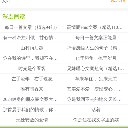
大计
2026-04-04
深度阅读
每日一善文案（精选94句）
高情商emo文案（精选110句）
有一种牵挂叫做：甘心情愿！
每日一善文案正能量
山村雨后题
禅语感悟人生的句子（精选27句）
你在我的诗里，我却不在你的梦里
止于唇角，掩于岁月
时光是个看客
兄妹暖心文案短句（精选100句）
左手流年，右手遗忘
车来车往， 别来无恙
唯有暗香来
其实爱不爱，变没变心，身体最诚实
2024健身的朋友圈文案大全(精选49句)
你是我回不去的地久天长，我是你触不到的地老天荒
那首属于我们的情歌，你把结局唱给了谁
活着
无处安放的爱情
你是住在我文字里的殇