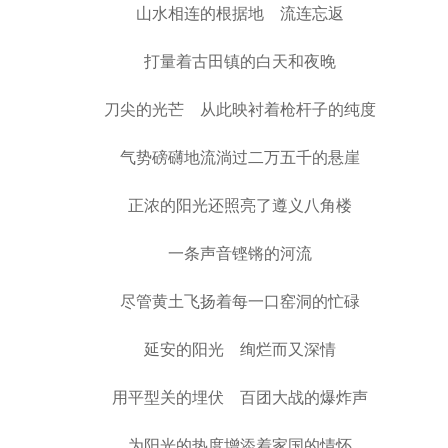
山水相连的根据地 流连忘返
打量着古田镇的白天和夜晚
刀尖的光芒 从此映衬着枪杆子的纯度
气势磅礴地流淌过二万五千的悬崖
正浓的阳光还照亮了遵义八角楼
一条声音铿锵的河流
尽管黄土飞扬着每一口窑洞的忙碌
延安的阳光 绚烂而又深情
用平型关的埋伏 百团大战的爆炸声
为阳光的热度增添着家国的情怀