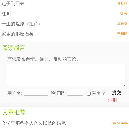
燕子飞回来
甘鹿萍
红 叶
邬 云
一生的荒原（组诗)
章德益
家乡的那座石桥
王树民
阅读感言
严禁发布色情、暴力、反动的言论。
提交
用户名:
验证码:
匿名？
注册
文章推荐
文学里那些令人久久怅然的结尾
2026-04-04