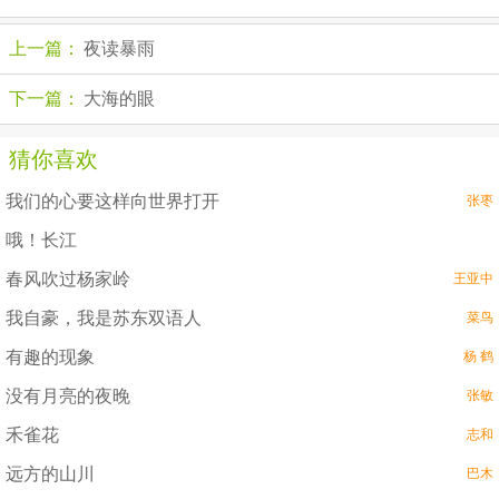
上一篇：
夜读暴雨
下一篇：
大海的眼
猜你喜欢
我们的心要这样向世界打开
张枣
哦！长江
春风吹过杨家岭
王亚中
我自豪，我是苏东双语人
菜鸟
有趣的现象
杨 鹤
没有月亮的夜晚
张敏
禾雀花
志和
远方的山川
巴木