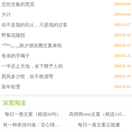
悲欣交集的荒芜
2026-04-04
大计
2026-04-04
你不是我的归人，只是我的过客
2026-03-17
野菊花随想
2026-02-18
“²⁰²⁶/₀₂.₁₆除夕朋友圈文案来啦
2026-02-16
母亲的手镯子
2026-01-31
一半还之天地，余下赠予人间
2026-01-26
西风多少恨，吹不散眉弯
2026-01-24
新年初雪
2026-01-02
深度阅读
每日一善文案（精选94句）
高情商emo文案（精选110句）
有一种牵挂叫做：甘心情愿！
每日一善文案正能量