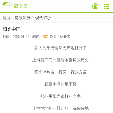
馨文居
首页
诗歌流云
现代诗歌
>
>
>
阳光中国
时间: 2026-01-24 阅读:
787
作者: 林春荣
如火的阳光悄然无声地打开了
上海石库门一座砖木楼房的历史
阳光淬炼着一行又一行的方言
直至南湖的烟雨楼
那些用阳光锻打的文字
正悄悄地把一只红船 沉甸甸地