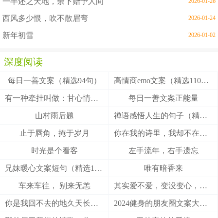
一半还之天地，余下赠予人间
2026-01-26
西风多少恨，吹不散眉弯
2026-01-24
新年初雪
2026-01-02
深度阅读
每日一善文案（精选94句）
高情商emo文案（精选110句）
有一种牵挂叫做：甘心情愿！
每日一善文案正能量
山村雨后题
禅语感悟人生的句子（精选27句）
止于唇角，掩于岁月
你在我的诗里，我却不在你的梦里
时光是个看客
左手流年，右手遗忘
兄妹暖心文案短句（精选100句）
唯有暗香来
车来车往， 别来无恙
其实爱不爱，变没变心，身体最诚实
你是我回不去的地久天长，我是你触不到的地老天荒
2024健身的朋友圈文案大全(精选49句)