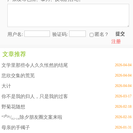
提交
用户名:
验证码:
匿名？
注册
文章推荐
文学里那些令人久久怅然的结尾
2026-04-04
悲欣交集的荒芜
2026-04-04
大计
2026-04-04
你不是我的归人，只是我的过客
2026-03-17
野菊花随想
2026-02-18
“²⁰²⁶/₀₂.₁₆除夕朋友圈文案来啦
2026-02-16
母亲的手镯子
2026-01-31