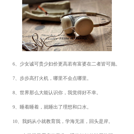
6、少女诚可贵少妇价更高若有富婆在二者皆可抛。
7、步步高打火机，哪里不会点哪里。
8、世界那么大能认识你，我觉得好不幸。
9、睡着睡着，就睡出了理想和口水。
10、我妈从小就教育我，学海无涯，回头是岸。