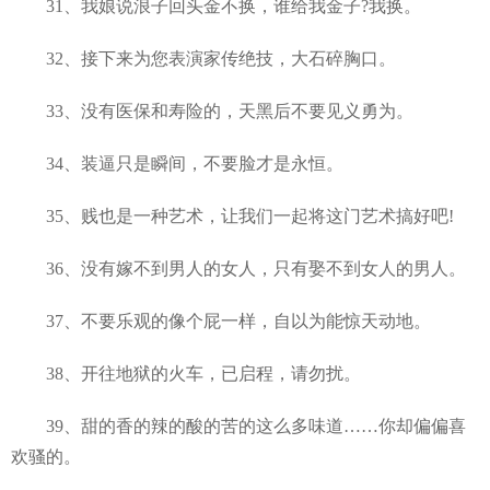
31、我娘说浪子回头金不换，谁给我金子?我换。
32、接下来为您表演家传绝技，大石碎胸口。
33、没有医保和寿险的，天黑后不要见义勇为。
34、装逼只是瞬间，不要脸才是永恒。
35、贱也是一种艺术，让我们一起将这门艺术搞好吧!
36、没有嫁不到男人的女人，只有娶不到女人的男人。
37、不要乐观的像个屁一样，自以为能惊天动地。
38、开往地狱的火车，已启程，请勿扰。
39、甜的香的辣的酸的苦的这么多味道……你却偏偏喜
欢骚的。