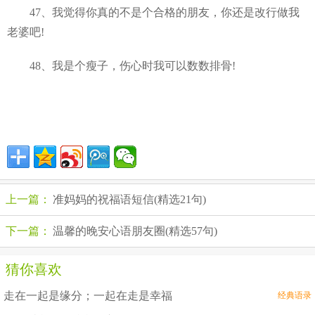
47、我觉得你真的不是个合格的朋友，你还是改行做我
老婆吧!
48、我是个瘦子，伤心时我可以数数排骨!
上一篇：
准妈妈的祝福语短信(精选21句)
下一篇：
温馨的晚安心语朋友圈(精选57句)
猜你喜欢
走在一起是缘分；一起在走是幸福
经典语录