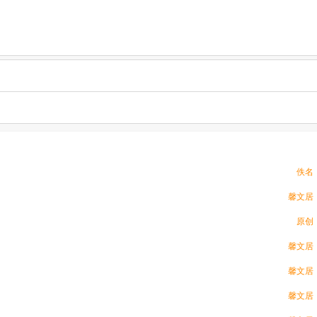
佚名
馨文居
原创
馨文居
馨文居
馨文居