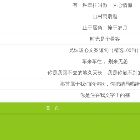
有一种牵挂叫做：甘心情愿！
山村雨后题
止于唇角，掩于岁月
时光是个看客
兄妹暖心文案短句（精选100句
车来车往， 别来无恙
你是我回不去的地久天长，我是你触不到
那首属于我们的情歌，你把结局唱给
你是住在我文字里的殇
首 页