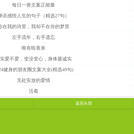
每日一善文案正能量
禅语感悟人生的句子（精选27句）
你在我的诗里，我却不在你的梦里
左手流年，右手遗忘
唯有暗香来
实爱不爱，变没变心，身体最诚实
024健身的朋友圈文案大全(精选49句)
无处安放的爱情
活着
返回头部