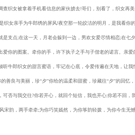
查织女被拿着手机看信息的家伙掳去!哥们，别看了，织女再美
织女亲手为牛郎绣的屏风!夜空那一轮皎洁的明月，是我看你的
是支点;在这一天，月老会躲到一边，男欢女爱尽情相恋;在七夕
爱你的图案。牵你的手，许下执子之手与子偕老的诺言。亲爱的
听牛郎织女的甜言蜜语，牢记在心底，令爱传遍在天地，让我悄
你的善良与美丽，珍“夕”你给的温柔和甜蜜，珍藏往“夕”的回忆，
可否与我交往?你若开心，就回个短信，我也开心;你若不回，我
风宋韵，两手牵牵;为你巧笑嫣然，为你筝韵轻拨，为你今生无憾