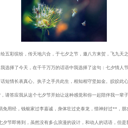
五彩缤纷，传天地六合，于七夕之节，邀八方来贺，飞九天之
选择了今天，在千千万万的话语中我选择了这句：七夕情人节
话短情长表真心。执子之手共此生，相知相守坚如金。皎皎此心
请答应我从这个七夕节开始让这种感觉和你一起陪伴我一辈子!
免用经，钱银家过李嘉诚，身体壮过史泰龙，惜神好过**，朋
夕节即将到，虽然没有多么浪漫的设计，和动人的话语，但是