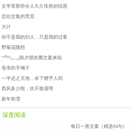
文学里那些令人久久怅然的结尾
悲欣交集的荒芜
大计
你不是我的归人，只是我的过客
野菊花随想
“²⁰²⁶/₀₂.₁₆除夕朋友圈文案来啦
母亲的手镯子
一半还之天地，余下赠予人间
西风多少恨，吹不散眉弯
新年初雪
深度阅读
每日一善文案（精选94句）