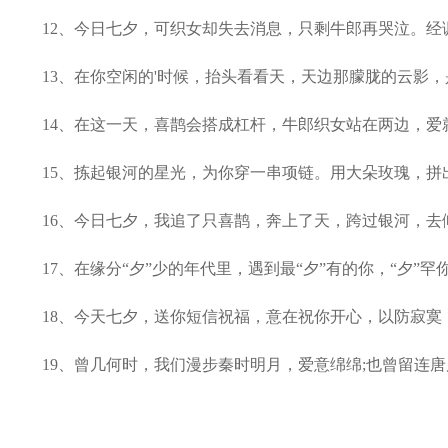
12、今日七夕，可织女却失去消息，只剩牛郎再哭泣。经调
13、在你空闲的'时候，抬头看看天，天边那朦胧的云影，是
14、在这一天，喜鹊会搭成杠杆，牛郎织女站在两边，爱就
15、拣起银河的星光，为你穿一串项链。用大朵玫瑰，拼出
16、今日七夕，我追了只喜鹊，奔上了天，跨过银河，去倾
17、在缘分“夕”少的年代里，遇到最“夕”有的你，“夕”罕
18、今天七夕，送你短信祝福，意在祝你开心，以防寂寞，
19、曾几何时，我们漫步秦时明月，爱意绵绵;也曾留连唐