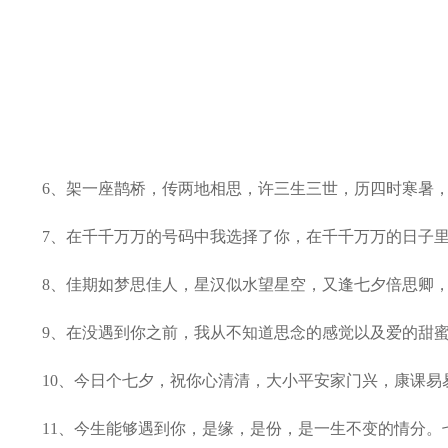
6、架一座鹊桥，传两地相思，许三生三世，历四时寒暑，绘
7、在千千万万的号码中我选择了你，在千千万万的日子里我
8、佳期如梦思佳人，星汉似水望星空，又逢七夕倍思卿，
9、在没遇到你之前，我从不知道思念的感觉以及爱的甜蜜，
10、今日个七夕，祝你心清清，大小平安家门兴，康课易易
11、今生能够遇到你，是缘，是份，是一生不变的情分。七