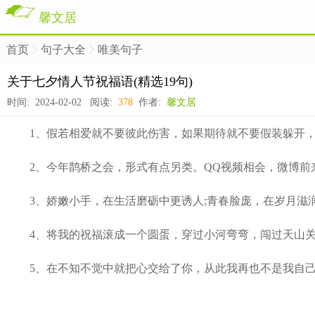
馨文居
首页
句子大全
唯美句子
>
>
>
关于七夕情人节祝福语(精选19句)
时间: 2024-02-02 阅读:
378
作者:
馨文居
1、假若相爱就不要彼此伤害，如果期待就不要假装躲开，爱
2、今年鹊桥之会，形式有点另类。QQ视频相会，微博前来
3、娇嫩小手，在生活磨砺中更诱人;青春脸庞，在岁月滋润
4、将我的祝福滚成一个圆蛋，穿过小河弯弯，闯过天山关关
5、在不知不觉中就把心交给了你，从此我再也不是我自己