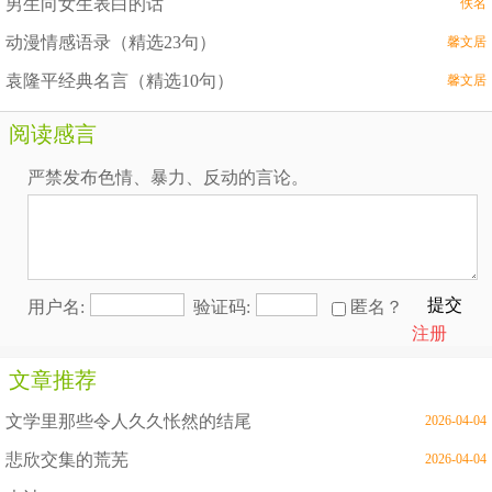
男生向女生表白的话
佚名
动漫情感语录（精选23句）
馨文居
袁隆平经典名言（精选10句）
馨文居
阅读感言
严禁发布色情、暴力、反动的言论。
提交
用户名:
验证码:
匿名？
注册
文章推荐
文学里那些令人久久怅然的结尾
2026-04-04
悲欣交集的荒芜
2026-04-04