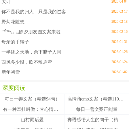
大计
2026-04-04
你不是我的归人，只是我的过客
2026-03-17
野菊花随想
2026-02-18
“²⁰²⁶/₀₂.₁₆除夕朋友圈文案来啦
2026-02-16
母亲的手镯子
2026-01-31
一半还之天地，余下赠予人间
2026-01-26
西风多少恨，吹不散眉弯
2026-01-24
新年初雪
2026-01-02
深度阅读
每日一善文案（精选94句）
高情商emo文案（精选110句）
有一种牵挂叫做：甘心情愿！
每日一善文案正能量
山村雨后题
禅语感悟人生的句子（精选27句）