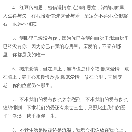
4、红豆传相思，短信送情意;点滴相思意，深情问候里;
人生得与失，有我陪着你;未来苦与乐，坚定永不弃;我心似磐
石，永远不相忘!
5、我眼里已经没有你，因为你已在我的血脉里;我血脉里
已经没有你，因为你已在我的心房里。亲爱的，不管在哪
里，你都是我的唯一。
6、搬来爱情，砸在脚上，连痛也是种幸福;搬来爱情，放
在椅上，静下心来慢慢欣赏;搬来爱情，放在心里，直到变
老，你的位置仍在那里。
7、不求我们的爱有多么轰轰烈烈，不求我们的爱有多么
缠绵悱恻，不求我们的爱还有来世三生，只愿此生我们的爱
平平淡淡，携手相伴一生。
8、不管生活是闯荡还是流浪，我都会把你放在我心上，