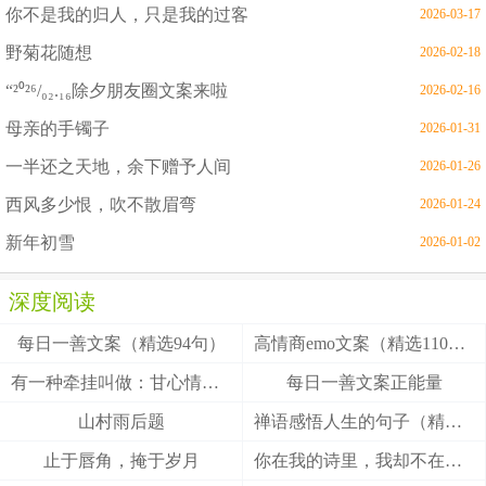
你不是我的归人，只是我的过客
2026-03-17
野菊花随想
2026-02-18
“²⁰²⁶/₀₂.₁₆除夕朋友圈文案来啦
2026-02-16
母亲的手镯子
2026-01-31
一半还之天地，余下赠予人间
2026-01-26
西风多少恨，吹不散眉弯
2026-01-24
新年初雪
2026-01-02
深度阅读
每日一善文案（精选94句）
高情商emo文案（精选110句）
有一种牵挂叫做：甘心情愿！
每日一善文案正能量
山村雨后题
禅语感悟人生的句子（精选27句）
止于唇角，掩于岁月
你在我的诗里，我却不在你的梦里