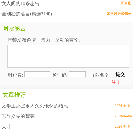
女人间的10条忠告
长白山
金刚经的名言(精选31句)
馨文居语录句子
阅读感言
严禁发布色情、暴力、反动的言论。
提交
用户名:
验证码:
匿名？
注册
文章推荐
文学里那些令人久久怅然的结尾
2026-04-04
悲欣交集的荒芜
2026-04-04
大计
2026-04-04