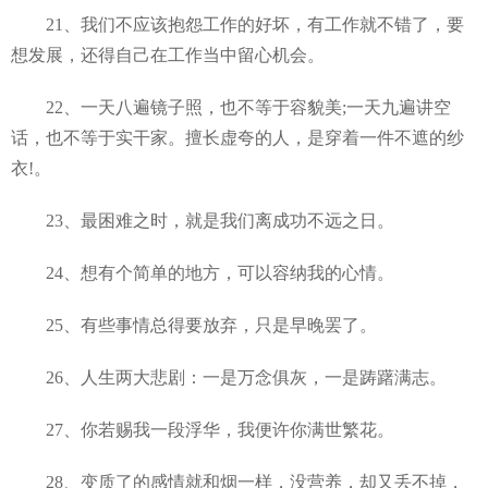
21、我们不应该抱怨工作的好坏，有工作就不错了，要
想发展，还得自己在工作当中留心机会。
22、一天八遍镜子照，也不等于容貌美;一天九遍讲空
话，也不等于实干家。擅长虚夸的人，是穿着一件不遮的纱
衣!。
23、最困难之时，就是我们离成功不远之日。
24、想有个简单的地方，可以容纳我的心情。
25、有些事情总得要放弃，只是早晚罢了。
26、人生两大悲剧：一是万念俱灰，一是踌躇满志。
27、你若赐我一段浮华，我便许你满世繁花。
28、变质了的感情就和烟一样，没营养，却又丢不掉，