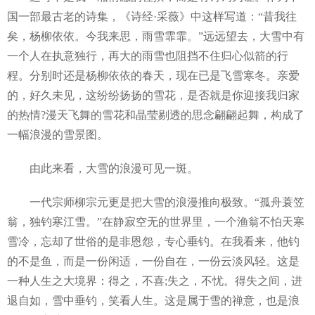
国一部最古老的诗集，《诗经·采薇》中这样写道：“昔我往
矣，杨柳依依。今我来思，雨雪霏霏。”远远望去，大雪中有
一个人在执意独行，再大的雨雪也阻挡不住归心似箭的行
程。分别时还是杨柳依依的春天，现在已是飞雪寒冬。亲爱
的，好久未见，这纷纷扬扬的雪花，是否就是你迎接我归家
的热情?漫天飞舞的雪花和晶莹剔透的思念翩翩起舞，构成了
一幅浪漫的雪景图。
由此来看，大雪的浪漫可见一斑。
一代宗师柳宗元更是把大雪的浪漫推向极致。“孤舟蓑笠
翁，独钓寒江雪。”在静寂空无的世界里，一个渔翁不怕天寒
雪冷，忘却了世俗的是非恩怨，专心垂钓。在我看来，他钓
的不是鱼，而是一份闲适，一份自在，一份云淡风轻。这是
一种人生之大境界：得之，不喜;失之，不忧。得失之间，进
退自如，雪中垂钓，笑看人生。这是属于雪的禅意，也是浪