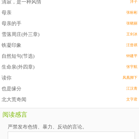
清寂，是一种风情
洋子
母亲
张标彬
母亲的手
张晓丽
雪落周庄(外三章)
王剑冰
铁凝印象
汪曾祺
自然短句(节选)
钟建平
生命泉(外四章)
张宇航
读你
凤凰脚下
也是缘分
江汉青
北大荒奇闻
文字君
阅读感言
严禁发布色情、暴力、反动的言论。