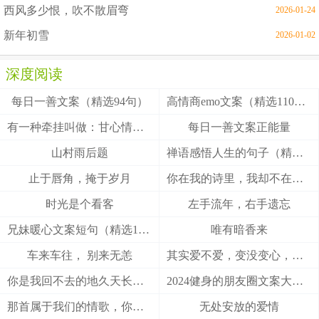
西风多少恨，吹不散眉弯
2026-01-24
新年初雪
2026-01-02
深度阅读
每日一善文案（精选94句）
高情商emo文案（精选110句）
有一种牵挂叫做：甘心情愿！
每日一善文案正能量
山村雨后题
禅语感悟人生的句子（精选27句）
止于唇角，掩于岁月
你在我的诗里，我却不在你的梦里
时光是个看客
左手流年，右手遗忘
兄妹暖心文案短句（精选100句）
唯有暗香来
车来车往， 别来无恙
其实爱不爱，变没变心，身体最诚实
你是我回不去的地久天长，我是你触不到的地老天荒
2024健身的朋友圈文案大全(精选49句)
那首属于我们的情歌，你把结局唱给了谁
无处安放的爱情