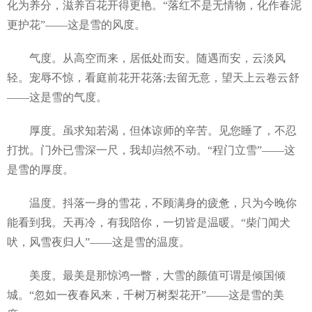
化为养分，滋养百花开得更艳。“落红不是无情物，化作春泥
更护花”——这是雪的风度。
气度。从高空而来，居低处而安。随遇而安，云淡风
轻。宠辱不惊，看庭前花开花落;去留无意，望天上云卷云舒
——这是雪的气度。
厚度。虽求知若渴，但体谅师的辛苦。见您睡了，不忍
打扰。门外已雪深一尺，我却岿然不动。“程门立雪”——这
是雪的厚度。
温度。抖落一身的雪花，不顾满身的疲惫，只为今晚你
能看到我。天再冷，有我陪你，一切皆是温暖。“柴门闻犬
吠，风雪夜归人”——这是雪的温度。
美度。最美是那惊鸿一瞥，大雪的颜值可谓是倾国倾
城。“忽如一夜春风来，千树万树梨花开”——这是雪的美