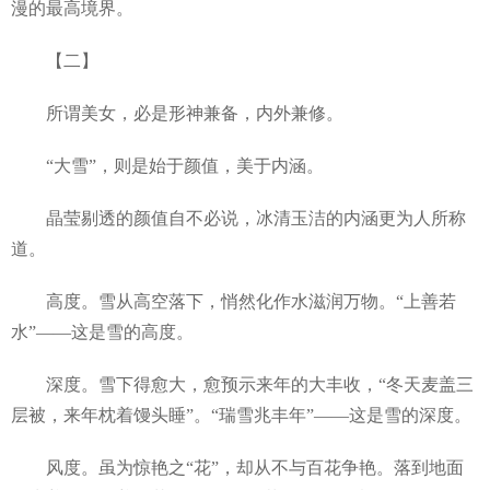
漫的最高境界。
【二】
所谓美女，必是形神兼备，内外兼修。
“大雪”，则是始于颜值，美于内涵。
晶莹剔透的颜值自不必说，冰清玉洁的内涵更为人所称
道。
高度。雪从高空落下，悄然化作水滋润万物。“上善若
水”——这是雪的高度。
深度。雪下得愈大，愈预示来年的大丰收，“冬天麦盖三
层被，来年枕着馒头睡”。“瑞雪兆丰年”——这是雪的深度。
风度。虽为惊艳之“花”，却从不与百花争艳。落到地面