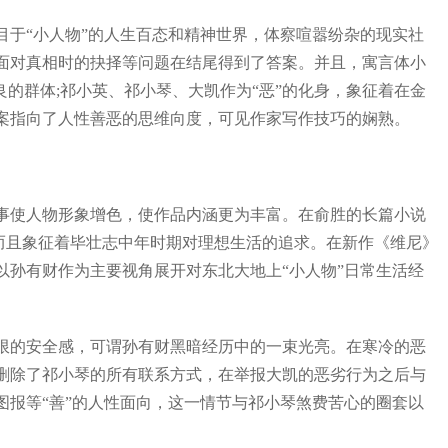
于“小人物”的人生百态和精神世界，体察喧嚣纷杂的现实社
面对真相时的抉择等问题在结尾得到了答案。并且，寓言体小
的群体;祁小英、祁小琴、大凯作为“恶”的化身，象征着在金
案指向了人性善恶的思维向度，可见作家写作技巧的娴熟。
使人物形象增色，使作品内涵更为丰富。在俞胜的长篇小说
，而且象征着毕壮志中年时期对理想生活的追求。在新作《维尼》
孙有财作为主要视角展开对东北大地上“小人物”日常生活经
的安全感，可谓孙有财黑暗经历中的一束光亮。在寒冷的恶
删除了祁小琴的所有联系方式，在举报大凯的恶劣行为之后与
报等“善”的人性面向，这一情节与祁小琴煞费苦心的圈套以