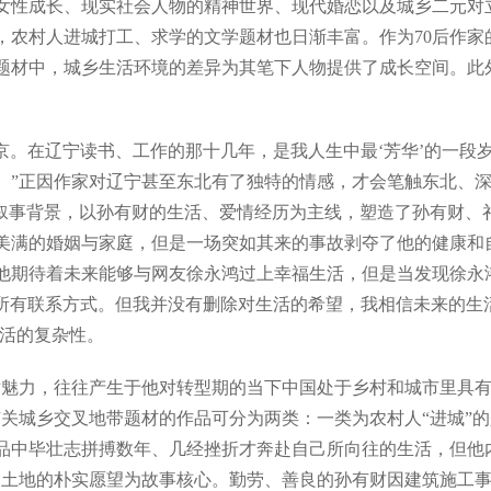
性成长、现实社会人物的精神世界、现代婚恋以及城乡二元对立
，农村人进城打工、求学的文学题材也日渐丰富。作为70后作家
题材中，城乡生活环境的差异为其笔下人物提供了成长空间。此外
到北京。在辽宁读书、工作的那十几年，是我人生中最‘芳华’的一
。”正因作家对辽宁甚至东北有了独特的情感，才会笔触东北、
叙事背景，以孙有财的生活、爱情经历为主线，塑造了孙有财、
美满的婚姻与家庭，但是一场突如其来的事故剥夺了他的健康和自
他期待着未来能够与网友徐永鸿过上幸福生活，但是当发现徐永
的所有联系方式。但我并没有删除对生活的希望，我相信未来的
生活的复杂性。
魅力，往往产生于他对转型期的当下中国处于乡村和城市里具有
有关城乡交叉地带题材的作品可分为两类：一类为农村人“进城”
品中毕壮志拼搏数年、几经挫折才奔赴自己所向往的生活，但他
归土地的朴实愿望为故事核心。勤劳、善良的孙有财因建筑施工