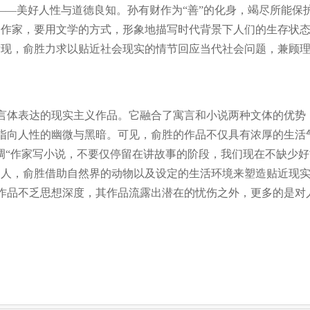
——美好人性与道德良知。孙有财作为“善”的化身，竭尽所能
为作家，要用文学的方式，形象地描写时代背景下人们的生存状
发现，俞胜力求以贴近社会现实的情节回应当代社会问题，兼顾
体表达的现实主义作品。它融合了寓言和小说两种文体的优势，
指向人性的幽微与黑暗。可见，俞胜的作品不仅具有浓厚的生活
调“作家写小说，不要仅停留在讲故事的阶段，我们现在不缺少好
写人，俞胜借助自然界的动物以及设定的生活环境来塑造贴近现
作品不乏思想深度，其作品流露出潜在的忧伤之外，更多的是对