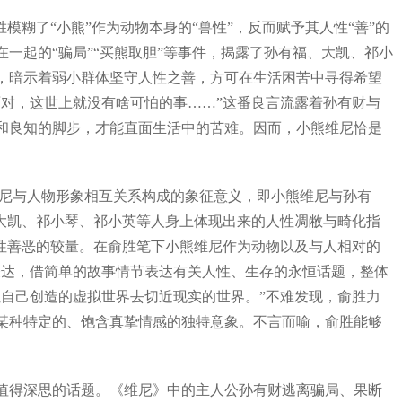
了“小熊”作为动物本身的“兽性”，反而赋予其人性“善”的
一起的“骗局”“买熊取胆”等事件，揭露了孙有福、大凯、祁小
，暗示着弱小群体坚守人性之善，方可在生活困苦中寻得希望
对，这世上就没有啥可怕的事……”这番良言流露着孙有财与
和良知的脚步，才能直面生活中的苦难。因而，小熊维尼恰是
尼与人物形象相互关系构成的象征意义，即小熊维尼与孙有
大凯、祁小琴、祁小英等人身上体现出来的人性凋敝与畸化指
性善恶的较量。在俞胜笔下小熊维尼作为动物以及与人相对的
表达，借简单的故事情节表达有关人性、生存的永恒话题，整体
自己创造的虚拟世界去切近现实的世界。”不难发现，俞胜力
某种特定的、饱含真挚情感的独特意象。不言而喻，俞胜能够
得深思的话题。《维尼》中的主人公孙有财逃离骗局、果断