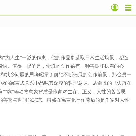
“为人生”一派的作家，他的作品多选取日常生活场景，塑造
感悟。值得一提的是，俞胜的创作葆有一种善良和执着的心
忆和城乡问题的思考昭示了俞胜不断拓展的创作前景，那么另一
构成的寓言式关系中品味其深厚的哲理意味。从俞胜的《失落在
狗”“熊”等动物意象背后是作家对生存、正义、人性的苦苦思
的善恶与世间的悲凉。潜藏在寓言化写作背后的是作家对人性