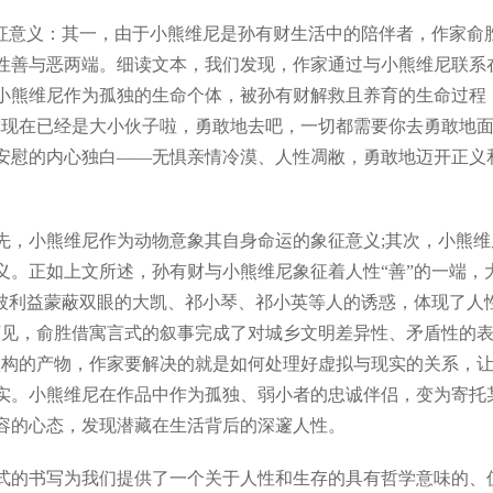
义：其一，由于小熊维尼是孙有财生活中的陪伴者，作家俞胜模糊
善与恶两端。细读文本，我们发现，作家通过与小熊维尼联系在
小熊维尼作为孤独的生命个体，被孙有财解救且养育的生命过程
你现在已经是大小伙子啦，勇敢地去吧，一切都需要你去勇敢地面
安慰的内心独白——无惧亲情冷漠、人性凋敝，勇敢地迈开正义
，小熊维尼作为动物意象其自身命运的象征意义;其次，小熊维
义。正如上文所述，孙有财与小熊维尼象征着人性“善”的一端，
了被利益蒙蔽双眼的大凯、祁小琴、祁小英等人的诱惑，体现了人
可见，俞胜借寓言式的叙事完成了对城乡文明差异性、矛盾性的
虚构的产物，作家要解决的就是如何处理好虚拟与现实的关系，让
实。小熊维尼在作品中作为孤独、弱小者的忠诚伴侣，变为寄托
容的心态，发现潜藏在生活背后的深邃人性。
的书写为我们提供了一个关于人性和生存的具有哲学意味的、值