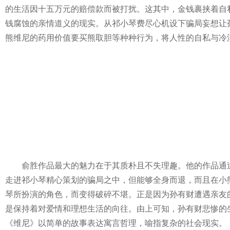
的生活因十五万元的赔偿款而被打扰。这其中，金钱裹挟着自
钱腐蚀的亲情道义的现实。从祁小琴费尽心机设下骗局妄想让
熊维尼的药用价值要买熊取胆等种种行为，将人性的自私与冷
俞胜作品最大的魅力在于其质朴且不失理趣。他的作品通过对
走进祁小琴精心策划的骗局之中，但能够全身而退，而且在小
琴所扮演的角色，而变得破碎不堪。正是因为孙有财遭遇亲友
是保持着对爱情和理想生活的向往。由上可知，孙有财悲惨的
《维尼》以简单的故事表达寓言哲理，喻指复杂的社会现实。