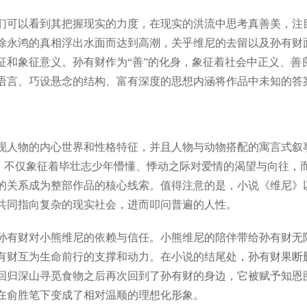
以看到其把握现实的力度，在现实的洪流中思考真善美，注目
徐永鸿的真相浮出水面而达到高潮，关乎维尼的去留以及孙有财
和象征意义。孙有财作为“善”的化身，象征着社会中正义、善良
语言、巧设悬念的结构、富有深度的思想内涵将作品中未知的答
人物的内心世界和性格特征，并且人物与动物搭配的寓言式叙事
号，不仅象征着毕壮志少年懵懂、悸动之际对爱情的渴望与向往
的关系成为整部作品的核心线索。值得注意的是，小说《维尼》以
共同指向复杂的现实社会，进而叩问普遍的人性。
有财对小熊维尼的依赖与信任。小熊维尼的陪伴带给孙有财无限
有财互为生命前行的支撑和动力。在小说的结尾处，孙有财果断
回归深山寻觅食物之后再次回到了孙有财的身边，它被赋予知恩图
在俞胜笔下变成了相对温顺的理想化形象。