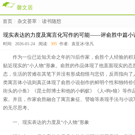
馨文居
首页
杂文荟萃
读书随想
>
>
>
现实表达的力度及寓言化写作的可能——评俞胜中篇小
时间: 2026-01-24 阅读:
395
作者: 袁亚冰/张凡
作为一位已近知天命之年的70后作家，俞胜个人经验的积累
贴近现实的“小人物”形象。俞胜的作品体现了他直面现实的
态，生活的苦难在其笔下并没有形成怨恨与悲切，反而指向了
类寓言体小说则真正体现了俞胜小说创作的鲜明个性和独特价
街头的小鱼》《昆士郎博士和他的小蚂蚁》《人•狗•狼》等作品
索。并且，作家俞胜融合了寓言象征、譬喻等表现手法与小说
的无尽思考。
一、现实表达的力度及“小人物”形象