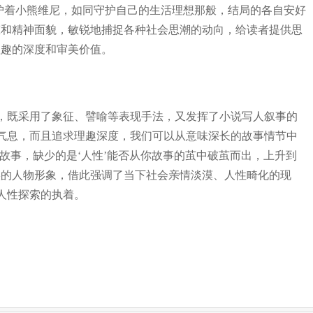
保护着小熊维尼，如同守护自己的生活理想那般，结局的各自安好
态和精神面貌，敏锐地捕捉各种社会思潮的动向，给读者提供思
理趣的深度和审美价值。
既采用了象征、譬喻等表现手法，又发挥了小说写人叙事的
气息，而且追求理趣深度，我们可以从意味深长的故事情节中
故事，缺少的是‘人性’能否从你故事的茧中破茧而出，上升到
实的人物形象，借此强调了当下社会亲情淡漠、人性畸化的现
人性探索的执着。