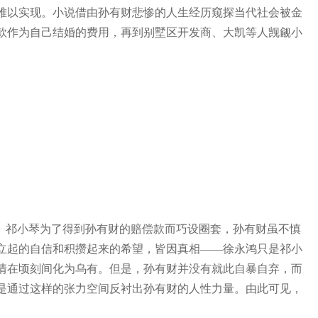
难以实现。小说借由孙有财悲惨的人生经历窥探当代社会被金
款作为自己结婚的费用，再到别墅区开发商、大凯等人觊觎小
、祁小琴为了得到孙有财的赔偿款而巧设圈套，孙有财虽不慎
立起的自信和积攒起来的希望，皆因真相——徐永鸿只是祁小
情在顷刻间化为乌有。但是，孙有财并没有就此自暴自弃，而
是通过这样的张力空间反衬出孙有财的人性力量。由此可见，