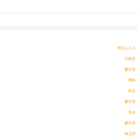
明月心心儿
吕振宏
馨文居
网络
佚名
馨文居
佚名
馨文居
海之韵