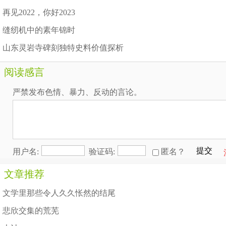
再见2022，你好2023
缝纫机中的素年锦时
山东灵岩寺碑刻独特史料价值探析
阅读感言
严禁发布色情、暴力、反动的言论。
提交
用户名:
验证码:
匿名？
文章推荐
文学里那些令人久久怅然的结尾
悲欣交集的荒芜