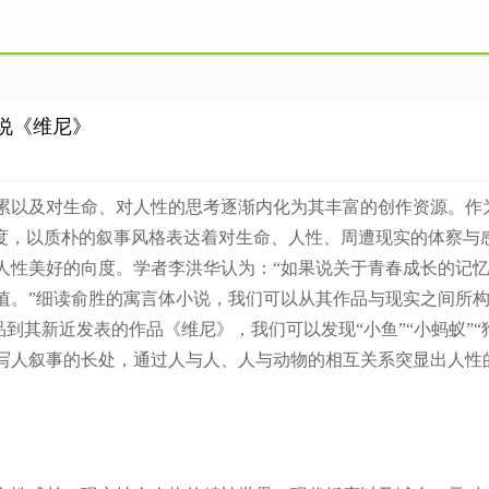
说《维尼》
以及对生命、对人性的思考逐渐内化为其丰富的创作资源。作为
态度，以质朴的叙事风格表达着对生命、人性、周遭现实的体察与
人性美好的向度。学者李洪华认为：“如果说关于青春成长的记
值。”细读俞胜的寓言体小说，我们可以从其作品与现实之间所
到其新近发表的作品《维尼》，我们可以发现“小鱼”“小蚂蚁”“
写人叙事的长处，通过人与人、人与动物的相互关系突显出人性