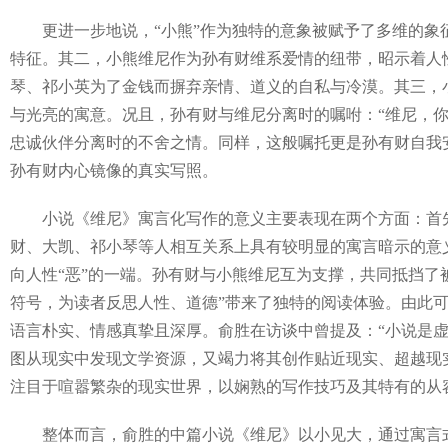
更进一步地说，“小熊”作为独特的意象被赋予了多维的象征意
特征。其二，小熊维尼作为孙有财维系爱情的纽带，昭示着人性
琴、祁小英为了金钱而摒弃亲情、道义的自私与冷漠。其三，
与光亮的寓意。况且，孙有财与维尼分离时的嘱咐：“维尼，
忠诚伙伴分离时的不舍之情。同样，这般嘱托更是孙有财自我
孙有财内心镜像的真实写照。
小说《维尼》寓言化写作的意义主要表现在两个方面：首先
财、大凯、祁小琴等人相互关系上具有较明显的寓言暗示的意
向人性“恶”的一端。孙有财与小熊维尼互为支撑，共同抵挡
符号，为读者反思人性、道德”带来了独特的阅读体验。由此
语言朴实、情感真挚且深厚。俞胜在访谈中曾提及：“小说是
图从现实中发现文学资源，又竭力将其创作贴近现实、超越现
注目于喧嚣繁杂的现实世界，以娴熟的写作技巧及其特有的从
整体而言，俞胜的中篇小说《维尼》以小见大，通过寓言式