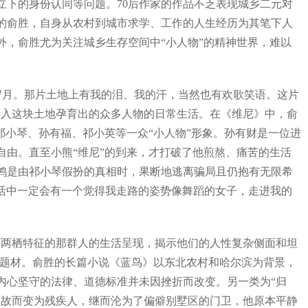
下的身份认同等问题。70后作家的作品不乏表现城乡二元对
的俞胜，自身从农村到城市求学、工作的人生经历为其笔下人
，俞胜尤为关注城乡生存空间中“小人物”的精神世界，难以
段岁月。那片土地上有我的泪、我的汗，当然也有欢歌笑语。这片
深入这块土地孕育出的众多人物的日常生活。在《维尼》中，俞
祁小琴、孙有福、祁小英等一众“小人物”形象。孙有财是一位进
由。直至小熊“维尼”的到来，才打破了他煎熬、痛苦的生活
鸿是由祁小琴假扮的真相时，果断地逃离骗局且仍抱有无限希
生活中一定会有一个觉得我走路的姿势像舞蹈的女子，走进我的
两栖特征的那群人的生活呈现，揭示他们的人性复杂侧面和坦
的题材。俞胜的长篇小说《蓝鸟》以东北农村和哈尔滨为背景，
内心坚守的法律、道德标准并未因挫折而改变。另一类为“归
事故而变为残疾人，继而沦为了偏僻别墅区的门卫，他原本平静