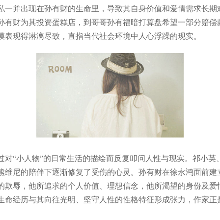
私一并出现在孙有财的生命里，导致其自身价值和爱情需求长期
孙有财为其投资蛋糕店，到哥哥孙有福暗打算盘希望一部分赔偿
漠表现得淋漓尽致，直指当代社会环境中人心浮躁的现实。
“小人物”的日常生活的描绘而反复叩问人性与现实。祁小英
熊维尼的陪伴下逐渐修复了受伤的心灵。孙有财在徐永鸿面前建
的欺辱，他所追求的个人价值、理想信念，他所渴望的身份及爱
生命经历与其向往光明、坚守人性的性格特征形成张力，作家正