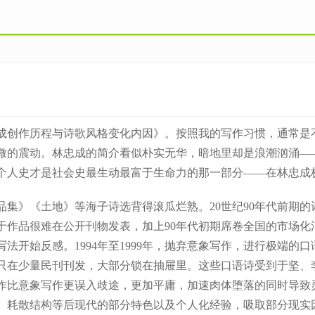
创作历程与诗歌风格变化内因》。按照我的写作习惯，通常是不
微的震动。林忠成的简介看似朴实无华，暗地里却是浪潮汹涌——
个人史才是社会史最生动最富于生命力的那一部分——在林忠成
集》《土地》等海子诗选背得滚瓜烂熟。20世纪90年代前期
由于作品很难在公开刊物发表，加上90年代初期席卷全国的市场
法开始反感。1994年至1999年，抛弃意象写作，进行极端的
在少量民刊刊发，大部分锁在抽屉里。这些口语诗受到于坚、李
作比意象写作更误入歧途，更加平庸，加速肉体堕落的同时导致
调、耗散结构等后现代的部分特色以及个人化经验，吸取部分现