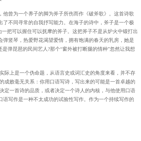
他曾为一个养子的脚为斧子所伤而作《破斧歌》。这首诗歌
出了不同寻常的自我抒写能力。在海子的诗中，斧子是一个极
成为一把可以握住可以抚摩的斧子。这把斧子不是从炉火中锻打出
会弹竖琴，热爱野花渴望爱情，拥有饱满的春天的乳房，她是
是弹琵琶的民间艺人?那个“窗外被打断腿的情种”忽然让我想
作实际上是一个伪命题，从语言史或词汇史的角度来看，并不存
诗的成败毫无关系：你用口语写诗，写出来的可能是一首卓越的
。决定一首诗的品质，或者决定一个诗人的内核，与他使用口语
口语写作是一种不太成功的试验性写作。作为一个持续写作的