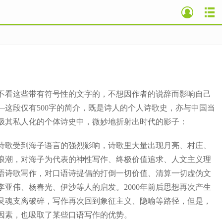
看这些带有符号性的文字的，不想因作者的说辞而影响自己
这段仅有500字的简介，既是诗人的个人诗歌史，亦与中国当
极其私人化的个体诗史中，微妙地折射出时代的影子：
的诗歌受到海子语言的强烈影响，诗歌里大量出现月亮、村庄、
化浪潮，对海子为代表的神性写作、终极价值追求、人文主义理
口语诗歌写作，对口语诗提倡的打倒一切价值、清算一切虚伪文
亚伟、杨春光、伊沙等人的启发。2000年前后思想再次产生
灵魂支离破碎，写作再次回到象征主义、隐喻等路径，但是，
实因素，也吸取了某些口语写作的优势。