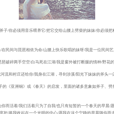
/你必须用音乐喂养它/把它交给山腰上劈柴的妹妹/你必须把种
民间与琵琶相依为命/山腰上快乐歌唱的妹呀/我是一位民间艺人
破碎两手空空/白马死在江湖/我是窗外被打断腿的情种/野花的
河流和村庄还给你/我身在江湖，寻剑涉溪/阳光下妹妹的斧头一
的《亚洲铜》或《春天》的启发，里面的诸多意象如斧子、劈柴
你而活着/我们活着只为了自我/也只有短暂的一个春天的早晨/愿
宽恕/将我收起在一个光明的中心/愿我在这个宁静的早晨随你而