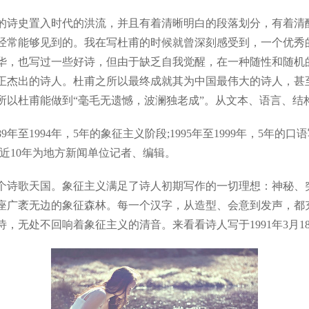
诗史置入时代的洪流，并且有着清晰明白的段落划分，有着清醒
经常能够见到的。我在写杜甫的时候就曾深刻感受到，一个优秀
华，也写过一些好诗，但由于缺乏自我觉醒，在一种随性和随机
正杰出的诗人。杜甫之所以最终成就其为中国最伟大的诗人，甚
所以杜甫能做到“毫毛无遗憾，波澜独老成”。从文本、语言、结
994年，5年的象征主义阶段;1995年至1999年，5年的口语写
近10年为地方新闻单位记者、编辑。
诗歌天国。象征主义满足了诗人初期写作的一切理想：神秘、突
座广袤无边的象征森林。每一个汉字，从造型、会意到发声，都
，无处不回响着象征主义的清音。来看看诗人写于1991年3月