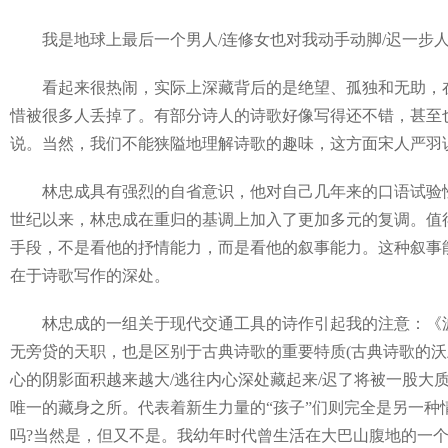
我是地球上最后一个男人/连修女也对我动手动脚/迟一步人类
看起来很热闹，实际上深藏背后的是绝望、孤独和无助，在
惜被很多人丢掉了。有部分诗人的诗歌好像写得还不错，甚至
说。当然，我们不能狭隘地理解诗歌的趣味，这方面宋人严羽说
林忠成具有强烈的自省意识，他对自己几年来的口语试验性写
世纪以来，林忠成在重归的基调上加入了更加多元的复调。值
手段，不是看他的抒情能力，而是看他的叙事能力。这种叙事
在于诗歌写作的深处。
林忠成的一组关于现代交通工具的诗作引起我的注意：《波
无旁贷的天职，也是区别于古典诗歌的重要特质(古典诗歌的沃
心的阴影面积越来越大/逃往内心深处藏起来/迟了将被一股大
唯一的藏身之所。代表着新生力量的“孩子”们则完全是另一种
吗?当然是，但又不是。我幼年时代曾生活在大巴山腹地的一