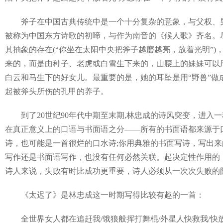
斧子在中国古典传统中是一个十分复杂的意象，与父权、男
被称为中国东方诗歌的初啼，与作为南音的《候人歌》齐名。
其抽象的存在(“你坐在太阳中央把斧子越磨越亮，放着光明”
来的，而是由种子、老虎或白雪生下来的，山腰上的妹妹可以
白云和马生下的好女儿。最重要的是，她的耳坠是用“野兽”做
起被斧头所伤的孔甲的养子。
到了20世纪90年代中期至末期,林忠成的诗风突变，进入
在真正意义上的口语与书面语之分——所有的书面语都来源于
诗，也可能是一首很烂的口水诗;你用典雅的书面写诗，写出
写作还是书面语写作，也没有任何必然关联。起决定性作用的
诗人来说，失败有时比成功更重要，诗人必须从一次次失败的
《太迟了》是林忠成这一时期写得比较有趣的一首：
全世界女人都在追赶我/饿狼般挥打舞棍/外星人快救我/快放