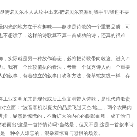
即使诺贝尔本人从坟中出来/把诺贝尔奖塞到我手里/我也不要
闪光的地方在于有趣味——趣味是诗歌的一个重要品质，可
也不想读了，这样的诗歌算不算一首成功的诗，还真的很难
，实际就是另一种故作姿态，必将把诗歌带向歧途。进入21
力。我有一个比较偏执的看法，考量一个优秀诗人的一个重要
人的叙事，有着独立的叙事口吻和方法，像草蛇灰线一样，存
工业文明尤其是现代或后工业文明带入诗歌，是现代诗歌责
对立面：“波音客机以庞大的品质飞过天空/地上，两个农民内
速进步，显然是惊慌的，不断扩大的内心的阴影面积，成了他们
卷而出!这是一首抒情诗吗?当然是，但又不是;这是一首叙事诗
实是一种令人难忘的，混杂着惊奇与恐惧的场景。