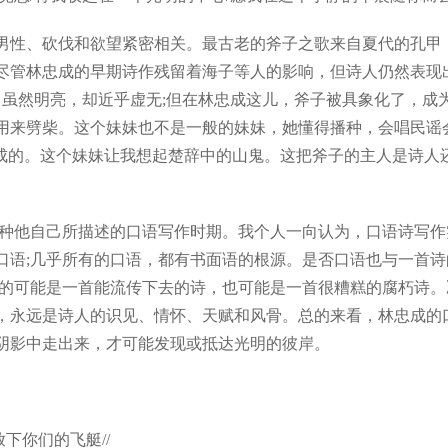
性、砍伐和欲望紧密相关。最古老的斧子之歌来自夏代的孔甲，
尽管林忠成的早期诗作残留着海子等人的影响，但诗人仍然表现
)，虽然明亮，却近乎虚无;但在林忠成这儿，斧子被具象化了，
用来劈柴。这个妹妹也不是一般的妹妹，她懂得播种，会唱民谣
成的。这个妹妹让我想起楚辞中的山鬼。这把斧子的主人是诗人还
一种他自己所描述的口语写作时期。我个人一向认为，口语诗写
口语;几乎所有的口语，都有书面语的根源。是否口语也与一首
来的可能是一首能流传下去的诗，也可能是一首很糟糕的腐朽诗
，永远是诗人的识见、情怀、天赋和风骨。总的来看，林忠成的
阴影中走出来，才可能发现或抵达光明的彼岸。
下你们的飞艇//