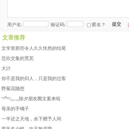
提交
用户名:
验证码:
匿名？
文章推荐
文学里那些令人久久怅然的结尾
悲欣交集的荒芜
大计
你不是我的归人，只是我的过客
野菊花随想
“²⁰²⁶/₀₂.₁₆除夕朋友圈文案来啦
母亲的手镯子
一半还之天地，余下赠予人间
西风多少恨，吹不散眉弯