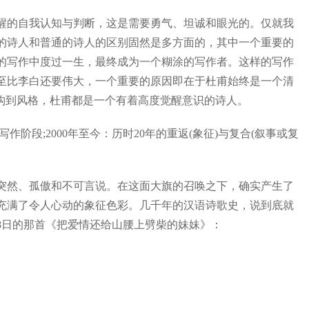
的自我认知与判断，这是需要勇气、坦诚和眼光的。仅就我
的诗人和普通的诗人的区别固然是多方面的，其中一个重要的
的写作中度过一生，最终成为一个糊涂的写作者。这样的写作
至比李白还要伟大，一个重要的原因即在于杜甫始终是一个清
构到风格，杜甫都是一个有着高度觉醒意识的诗人。
作阶段;2000年至今：历时20年的重返(象征)与复合(叙事或复
然、孤傲和不可言说。在这面大旗的召唤之下，确实产生了
充满了令人心动的象征色彩。几千年的汉语诗歌史，说到底就
18日的那首《把爱情还给山腰上劈柴的妹妹》：