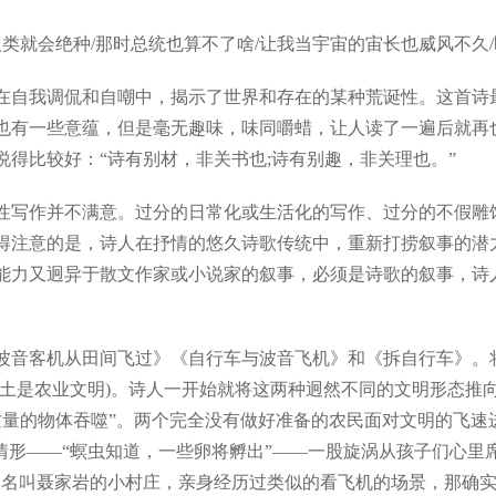
就会绝种/那时总统也算不了啥/让我当宇宙的宙长也威风不久/
自我调侃和自嘲中，揭示了世界和存在的某种荒诞性。这首诗最
也有一些意蕴，但是毫无趣味，味同嚼蜡，让人读了一遍后就再
得比较好：“诗有别材，非关书也;诗有别趣，非关理也。”
作并不满意。过分的日常化或生活化的写作、过分的不假雕饰
得注意的是，诗人在抒情的悠久诗歌传统中，重新打捞叙事的潜
能力又迥异于散文作家或小说家的叙事，必须是诗歌的叙事，诗
音客机从田间飞过》《自行车与波音飞机》和《拆自行车》。将
土是农业文明)。诗人一开始就将这两种迥然不同的文明形态推向
质量的物体吞噬”。两个完全没有做好准备的农民面对文明的飞
情形——“螟虫知道，一些卵将孵出”——一股旋涡从孩子们心里席
个名叫聂家岩的小村庄，亲身经历过类似的看飞机的场景，那确