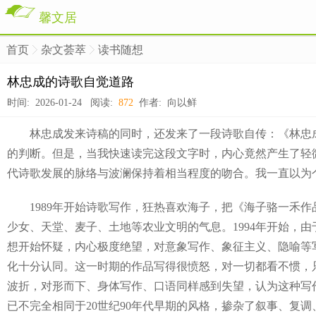
馨文居
首页
杂文荟萃
读书随想
>
>
>
林忠成的诗歌自觉道路
时间: 2026-01-24 阅读:
872
作者: 向以鲜
林忠成发来诗稿的同时，还发来了一段诗歌自传：《林忠成
的判断。但是，当我快速读完这段文字时，内心竟然产生了轻
代诗歌发展的脉络与波澜保持着相当程度的吻合。我一直以为
1989年开始诗歌写作，狂热喜欢海子，把《海子骆一禾作品
少女、天堂、麦子、土地等农业文明的气息。1994年开始，
想开始怀疑，内心极度绝望，对意象写作、象征主义、隐喻等写
化十分认同。这一时期的作品写得很愤怒，对一切都看不惯，只
波折，对形而下、身体写作、口语同样感到失望，认为这种写
已不完全相同于20世纪90年代早期的风格，掺杂了叙事、复