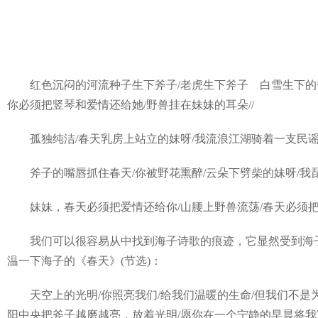
红色沉闷的河流种子生下斧子/老虎生下斧子 白雪生下的斧子
你必须把竖琴和爱情还给她/野兽挂在妹妹的耳朵//
孤独纯洁/春天乳房上站立的妹呀/我流浪江湖骑着一支民谣/在
斧子的嘴唇抓住春天/你被野花熏醉/云朵下劈柴的妹呀/我琵琶
妹妹，春天必须把爱情还给你/山腰上野兽流荡/春天必须把
我们可以很容易从中找到海子诗歌的痕迹，它显然受到海子
温一下海子的《春天》(节选)：
天空上的光明/你照亮我们/给我们温暖的生命/但我们不是为
阳中央把斧子越磨越亮，放着光明/愿你在一个宁静的早晨将我