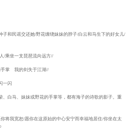
子和民谣交还她/野花缠绕妹妹的脖子/白云和马生下的好女儿/
/乘坐一支琵琶流向远方//
手掌 我的剑失于江湖//
闪一闪
、白马、妹妹或野花的手掌等，都有海子的诗歌的影子。重
你将我宽恕/愿你在这原始的中心安宁而幸福地居住/你坐在太
去