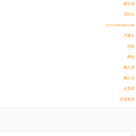
馨文居
范松义
www.xinwenju.com
卢建文
张婧
网络
馨文居
鲍之治
吴雪君
弄堂寒雀