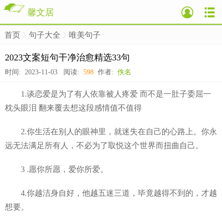
馨文居
首页
句子大全
唯美句子
>
>
>
2023文案短句干净治愈精选33句
时间: 2023-11-03 阅读:
598
作者:
佚名
1.谈恋爱是为了有人依靠被人疼爱 而不是一肚子委屈一
枕头眼泪 翻来覆去想这段感情值不值得
2.你生活在别人的眼神里，就迷失在自己的心路上。你永
远无法满足所有人，不必为了取悦这个世界而扭曲自己。
3 .愿你所愿，爱你所爱。
4.你越洁身自好，他越五迷三道，毕竟越得不到的，才越
想要。