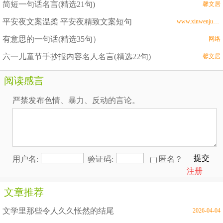
简短一句话名言(精选21句)
馨文居
平安夜文案温柔 平安夜精致文案短句
www.xinwenju.com
有意思的一句话(精选35句）
网络
六一儿童节手抄报内容名人名言(精选22句)
馨文居
阅读感言
严禁发布色情、暴力、反动的言论。
提交
用户名:
验证码:
匿名？
注册
文章推荐
文学里那些令人久久怅然的结尾
2026-04-04