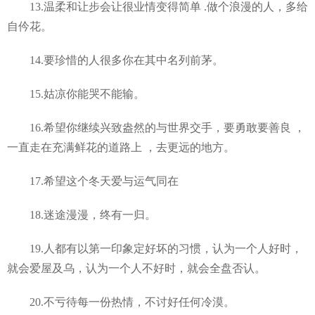
13.温柔和让步会让很业情变得简单 .做个浪漫的人，多给
自仱花。
14.要珍惜的人很多你在其中名列前茅。
15.姑凉你能哭不能输。
16.希望你继续兴致盎然的与世界交手，要勇敢要善良 ，
一直走在充满鲜花的道路上 ，去更远的地方。
17.希望这个冬天爱与运气同在
18.迷途漫漫，终有一归。
19.人都有以第一印象定好坏的习惯，认为一个人好时，
就会爱屋及乌，认为一个人不好时，就会全盘否认。
20.不亏待每一份热情，不讨好任何冷漠。