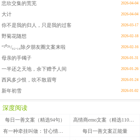
悲欣交集的荒芜
2026-04-04
大计
2026-04-04
你不是我的归人，只是我的过客
2026-03-17
野菊花随想
2026-02-18
“²⁰²⁶/₀₂.₁₆除夕朋友圈文案来啦
2026-02-16
母亲的手镯子
2026-01-31
一半还之天地，余下赠予人间
2026-01-26
西风多少恨，吹不散眉弯
2026-01-24
新年初雪
2026-01-02
深度阅读
每日一善文案（精选94句）
高情商emo文案（精选110句）
有一种牵挂叫做：甘心情愿！
每日一善文案正能量