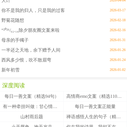
大计
2026-04-04
你不是我的归人，只是我的过客
2026-03-17
野菊花随想
2026-02-18
“²⁰²⁶/₀₂.₁₆除夕朋友圈文案来啦
2026-02-16
母亲的手镯子
2026-01-31
一半还之天地，余下赠予人间
2026-01-26
西风多少恨，吹不散眉弯
2026-01-24
新年初雪
2026-01-02
深度阅读
每日一善文案（精选94句）
高情商emo文案（精选110句）
有一种牵挂叫做：甘心情愿！
每日一善文案正能量
山村雨后题
禅语感悟人生的句子（精选27句）
止于唇角，掩于岁月
你在我的诗里，我却不在你的梦里