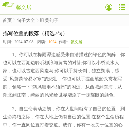
馨文居
首页
句子大全
唯美句子
>
>
>
描写位置的段落（精选7句）
时间: 2024-07-08 阅读:
1024
作者:
馨文居
1、你可以在梅雨潭边感受朱自清描述的绿色的陶醉，你
也可以在西湖边聆听柳浪与黄莺的对答;你可以小桥流水人
家，也可以古道西风瘦马;你可以手持长剑，独立朔漠，感
受“风萧萧兮易水寒”的悲壮，你也可以手握画笔船头赏花写
韵，领略一下“斜风细雨不须归”的闲适。从西域到东海，从
朔北到江南，绮丽的风光给世界增添了一抹耀眼的颜色。
2、自生命萌动之初，你在人世间就有了自己的位置，到
生命终结之际，你在大地上仍有自己的位置;在整个生命历程
中，你一直同位置打着交道。或许，你有一段关于位置的心